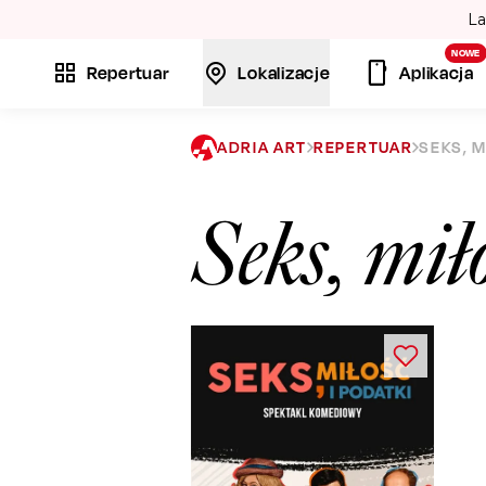
La
NOWE
Repertuar
Lokalizacje
Aplikacja
ADRIA ART
REPERTUAR
SEKS, M
Seks, miło