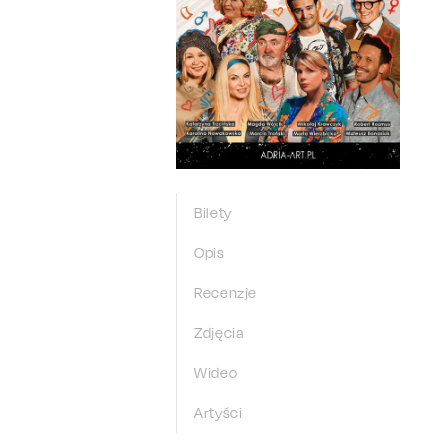
Bilety
Opis
Recenzje
Zdjęcia
Wideo
Artyści