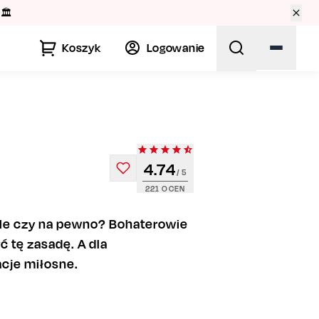
🏛️
Koszyk
Logowanie
4.74
/ 5
221
OCEN
 ale czy na pewno? Bohaterowie
ć tę zasadę. A dla
acje miłosne.