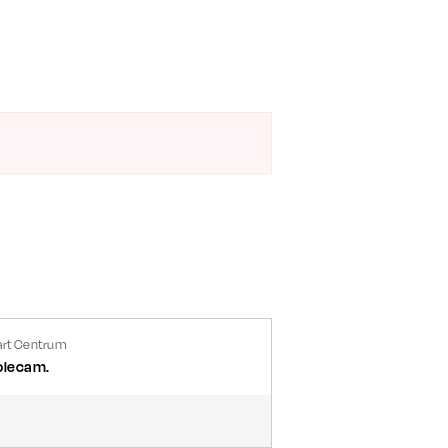
art Centrum
olecam.