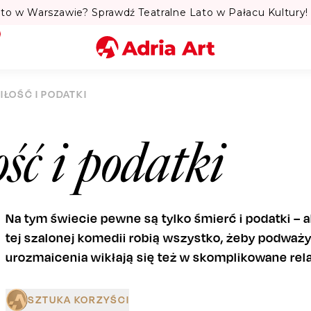
to w Warszawie? Sprawdź Teatralne Lato w Pałacu Kultury! 
Miasto
IŁOŚĆ I PODATKI
Kategoria
ść i podatki
Szukaj
Na tym świecie pewne są tylko śmierć i podatki –
tej szalonej komedii robią wszystko, żeby podważy
urozmaicenia wikłają się też w skomplikowane rel
SZTUKA KORZYŚCI