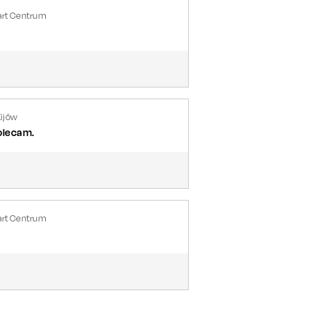
art Centrum
Kijów
olecam.
art Centrum