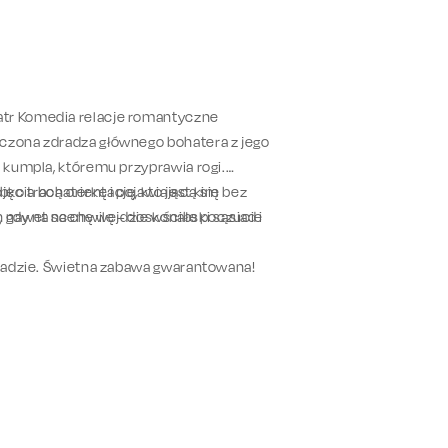
atr Komedia relacje romantyczne
eczona zdradza głównego bohatera z jego
ą kumpla, któremu przyprawia rogi.
ęcia bohaterkę i pojawiającą się bez
o tracą orientację, kto jest kim
gdy na scenę wejdzie wścibski sąsiad i
ch nawet na chwilę – doskonałe poczucie
obsadzie. Świetna zabawa gwarantowana!