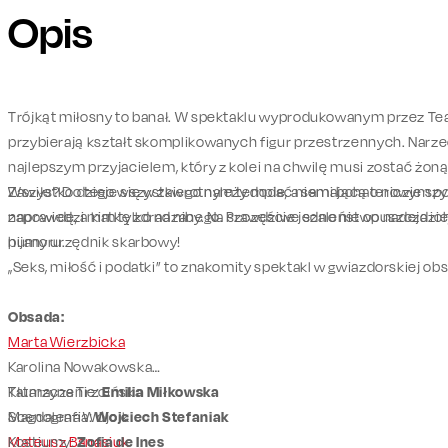
Opis
Trójkąt miłosny to banał. W spektaklu wyprodukowanym przez Te
przybierają kształt skomplikowanych figur przestrzennych. Narz
najlepszym przyjacielem, który z kolei na chwilę musi zostać żon
Zawiłe? Do tego wszystkiego należy dodać niemającą o niczym poj
Wszystko dzieje się w zawrotnym tempie, a sami bohaterowie szybk
zapowiedzi matkę zdradzanego. Prawdziwe szaleństwo nadejdzie, 
naprawdę, a kim tylko na niby. Na szczęście jedno nie opuszcza i
pijany urzędnik skarbowy!
humoru.
„Seks, miłość i podatki” to znakomity spektakl w gwiazdorskiej 
Obsada:
Marta Wierzbicka
Karolina Nowakowska
Katarzyna Trzcińska
Tłumaczenie:
Emilia Miłkowska
Magdalena Wójcik
Scenografia:
Wojciech Stefaniak
Mateusz Banasiuk
Kostiumy:
Zofia de Ines