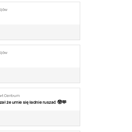
Kijów
Kijów
art Centrum
ł że umie się ładnie ruszać 🤓🫶