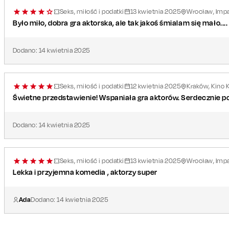
Seks, miłość i podatki
13
kwietnia
2025
Wrocław, Imp
Było miło, dobra gra aktorska, ale tak jakoś śmialam się mało....
Dodano:
14
kwietnia
2025
Seks, miłość i podatki
12
kwietnia
2025
Kraków, Kino 
Świetne przedstawienie! Wspaniała gra aktorów. Serdecznie p
Dodano:
14
kwietnia
2025
Seks, miłość i podatki
13
kwietnia
2025
Wrocław, Imp
Lekka i przyjemna komedia , aktorzy super
Ada
Dodano:
14
kwietnia
2025