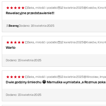
Seks, miłość i podatki
12
kwietnia
2025
Kraków, Kino 
Rewelacyjne przedstawienie!!!
Beareg
Dodano:
16
kwietnia
2025
Seks, miłość i podatki
12
kwietnia
2025
Kraków, Kino 
Warto
Dodano:
15
kwietnia
2025
Seks, miłość i podatki
13
kwietnia
2025
Wrocław, Imp
Dwie godziny śmiechu 😁 Mamuśka wymiatała ,a Rozmus pokaza
Dodano:
15
kwietnia
2025