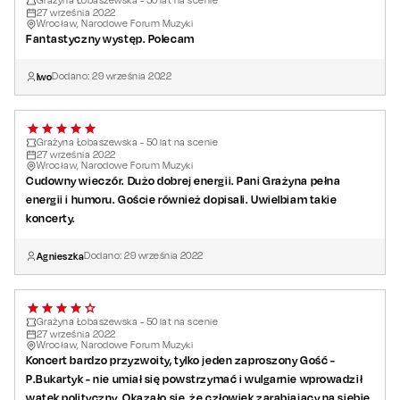
Grażyna Łobaszewska - 50 lat na scenie
27
września
2022
Wrocław, Narodowe Forum Muzyki
Fantastyczny występ. Polecam
Iwo
Dodano:
29
września
2022
Grażyna Łobaszewska - 50 lat na scenie
27
września
2022
Wrocław, Narodowe Forum Muzyki
Cudowny wieczór. Dużo dobrej energii. Pani Grażyna pełna
energii i humoru. Goście również dopisali. Uwielbiam takie
koncerty.
Agnieszka
Dodano:
29
września
2022
Grażyna Łobaszewska - 50 lat na scenie
27
września
2022
Wrocław, Narodowe Forum Muzyki
Koncert bardzo przyzwoity, tylko jeden zaproszony Gość -
P.Bukartyk - nie umiał się powstrzymać i wulgarnie wprowadził
wątek polityczny. Okazało się, że człowiek zarabiający na siebie