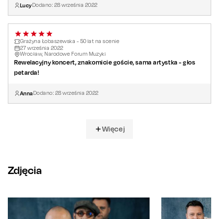
Lucy
Dodano:
28
września
2022
Grażyna Łobaszewska - 50 lat na scenie
27
września
2022
Wrocław, Narodowe Forum Muzyki
Rewelacyjny koncert, znakomicie goście, sama artystka - głos
petarda!
Anna
Dodano:
28
września
2022
Więcej
Zdjęcia