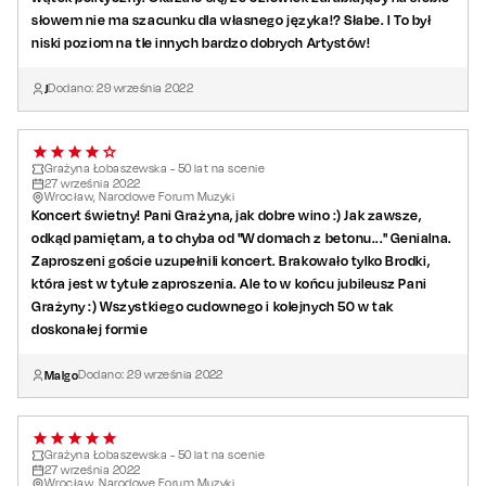
słowem nie ma szacunku dla własnego języka!? Słabe. I To był
niski poziom na tle innych bardzo dobrych Artystów!
J
Dodano:
29
września
2022
Grażyna Łobaszewska - 50 lat na scenie
27
września
2022
Wrocław, Narodowe Forum Muzyki
Koncert świetny! Pani Grażyna, jak dobre wino :) Jak zawsze,
odkąd pamiętam, a to chyba od "W domach z betonu..." Genialna.
Zaproszeni goście uzupełnili koncert. Brakowało tylko Brodki,
która jest w tytule zaproszenia. Ale to w końcu jubileusz Pani
Grażyny :) Wszystkiego cudownego i kolejnych 50 w tak
doskonałej formie
Malgo
Dodano:
29
września
2022
Grażyna Łobaszewska - 50 lat na scenie
27
września
2022
Wrocław, Narodowe Forum Muzyki