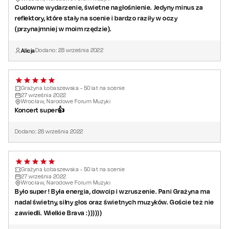
Cudowne wydarzenie, świetne nagłośnienie. Jedyny minus za
reflektory, które stały na scenie i bardzo raziły w oczy
(przynajmniej w moim rzędzie).
Alicja
Dodano:
28
września
2022
Grażyna Łobaszewska - 50 lat na scenie
27
września
2022
Wrocław, Narodowe Forum Muzyki
Koncert super👍
Dodano:
28
września
2022
Grażyna Łobaszewska - 50 lat na scenie
27
września
2022
Wrocław, Narodowe Forum Muzyki
Było super ! Była energia, dowcip i wzruszenie. Pani Grażyna ma
nadal świetny, silny głos oraz świetnych muzyków. Goście też nie
zawiedli. Wielkie Brava :))))))