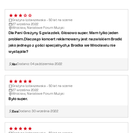
Grażyna Łobaszewska - 50 lat na scenie
27
września
2022
Wrocław, Narodowe Forum Muzyki
Dla Pani Grażyny 5 gwiazdek. Głosowo super. Mam tylko jeden
problem.Dlaczego koncert reklamowany jest nazwiskiem Brodki
jako jednego z gości specjalnych,a Brodka we Wrocławiu nie
wystąpiła?
Ker
Dodano:
04
października
2022
Grażyna Łobaszewska - 50 lat na scenie
27
września
2022
Wrocław, Narodowe Forum Muzyki
Było super.
Ewa
Dodano:
30
września
2022