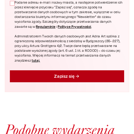
Podanie adresu e-mail i nazwy miasta, a następnie potwierdzenie ich
przez kliknięcie przycisku "Zapisz się", oznacza zgodę na
przetwarzanie danych osobowych w tym zakresie, wyłącznie w celu
dostarczania biuletynu informacyjnego "Newsletter" do czasu
wycofania zgody. Szczegóły dotyczące przetwarzania danych
Regulaminie
Polityce Prywatności
zawarte są w
i
.
Administratorem Twoich danych osobowych jest Adria Art spółka z
ograniczoną odpowiedzialnością z siedzibą w Bydgoszczy (85- 227),
przy ulicy Artura Grottgera 4/2. Twoje dane będą przetwarzane na
podstawie wyrażonej zgody (art. 6 ust. 1 lit. a RODOD) – do czasu jej
wycofania. Więcej informacji na temat przetwarzania danych
tutaj.
znajdziesz
Zapisz się
Podobne wydarzenia