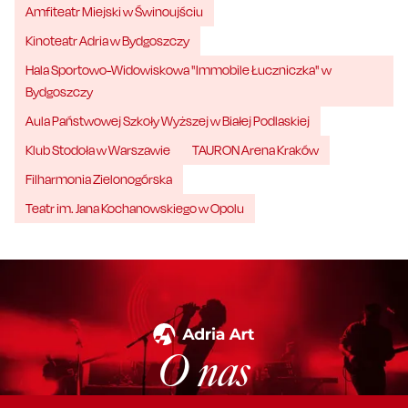
Amfiteatr Miejski w Świnoujściu
Kinoteatr Adria w Bydgoszczy
Hala Sportowo-Widowiskowa "Immobile Łuczniczka" w
Bydgoszczy
Aula Państwowej Szkoły Wyższej w Białej Podlaskiej
Klub Stodoła w Warszawie
TAURON Arena Kraków
Filharmonia Zielonogórska
Teatr im. Jana Kochanowskiego w Opolu
O nas