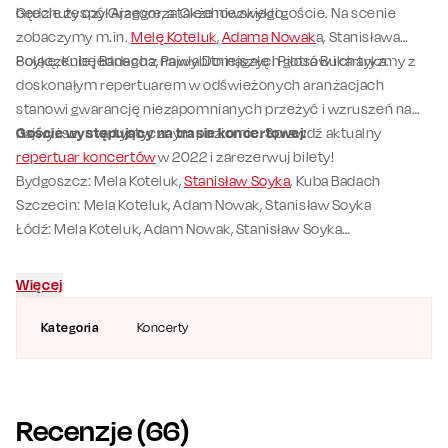
Grechuty czy Grzegorza Ciechowskiego.
będzie zespół Ajagore, a także niezwykli goście. Na scenie
zobaczymy m.in.
Melę Koteluk
,
Adama Nowak
a, Stanisława
Soykę, Kubę Badacha, Pawła Domagałę i Piotra Bukartyka.
Połączenie jednego z najwybitniejszych głosów i charyzmy z
doskonałym repertuarem w odświeżonych aranżacjach
stanowi gwarancję niezapomnianych przeżyć i wzruszeń na
najwyższym artystycznym poziomie. Sprawdź aktualny
Goście występujący na trasie koncertowej:
repertuar koncertów
w 2022 i zarezerwuj bilety!
Bydgoszcz: Mela Koteluk,
Stanisław Soyka
, Kuba Badach
Szczecin: Mela Koteluk, Adam Nowak, Stanisław Soyka
Łódź: Mela Koteluk, Adam Nowak, Stanisław Soyka
Wrocław: Paweł Domagała, Piotr Bukartyk, Stanisław Soyka
Więcej
Kategoria
Koncerty
Recenzje (
66
)