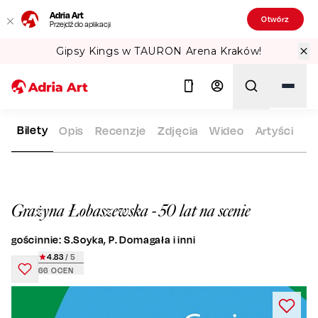
Adria Art
Otwórz
Przejdź do aplikacji
Gipsy Kings w TAURON Arena Kraków!
Bilety
Opis
Recenzje
Zdjęcia
Wideo
Artyści
ADRIA ART
REPERTUAR
GRAŻYNA ŁOBASZEWSKA - 50 LAT
Szukaj
Grażyna Łobaszewska - 50 lat na scenie
gościnnie: S.Soyka, P. Domagała i inni
4.83
/ 5
66
OCEN