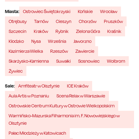
Miasta:
Ostrowiec Świętokrzyski
Końskie
Wrocław
Otrębusy
Tarnów
Cieszyn
Chorzów
Pruszków
Szczecin
Kraków
Rybnik
Zielona Góra
Kraśnik
Kłodzko
Nysa
Września
Jaworzno
Kazimierza Wielka
Rzeszów
Zawiercie
Skarżysko-Kamienna
Suwałki
Sosnowiec
Wolbrom
Żywiec
Sale:
Amfiteatr w Olsztynie
ICE Kraków
Aula Artis w Poznaniu
Scena Relax w Warszawie
Ostrowskie Centrum Kultury w Ostrowie Wielkopolskim
Warmińsko-Mazurska Filharmonia im. F. Nowowiejskiego w
Olsztynie
Pałac Młodzieży w Katowicach