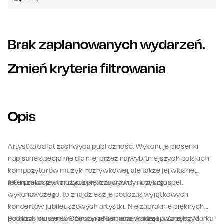
Brak zaplanowanych wydarzeń.
Zmień kryteria filtrowania
Opis
Artystka od lat zachwyca publiczność. Wykonuje piosenki
napisane specjalnie dla niej przez najwybitniejszych polskich
kompozytorów muzyki rozrywkowej, ale także jej własne
interpretacje standardów jazzowych i muzyki gospel.
Jeśli szukasz w muzyce piękna, prawdy i kunsztu
wykonawczego, to znajdziesz je podczas wyjątkowych
koncertów jubileuszowych artystki. Nie zabraknie pięknych
polskich piosenek Czesława Niemena, Andrzeja Zauchy, Marka
Podczas koncertów Grażynie Łobaszewskiej towarzyszyć