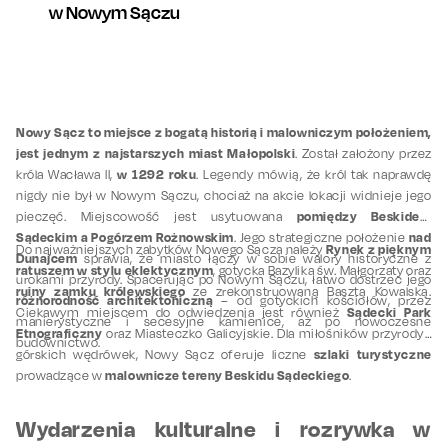
w Nowym Sączu
Nowy Sącz to miejsce z bogatą historią i malowniczym położeniem,
jest jednym z najstarszych miast Małopolski
. Został założony przez
w 1292 roku
króla Wacława II,
. Legendy mówią, że król tak naprawdę
nigdy nie był w Nowym Sączu, chociaż na akcie lokacji widnieje jego
pomiędzy Beskidem
pieczęć. Miejscowość jest usytuowana
Sądeckim a Pogórzem Rożnowskim
nad
. Jego strategiczne położenie
Rynek z pięknym
Do najważniejszych zabytków Nowego Sącza należy
Dunajcem
sprawia, że miasto łączy w sobie walory historyczne z
ratuszem w stylu eklektycznym
, gotycka Bazylika św. Małgorzaty oraz
urokami przyrody. Spacerując po Nowym Sączu, łatwo dostrzec jego
ruiny zamku królewskiego
ze zrekonstruowaną Basztą Kowalską.
różnorodność architektoniczną
– od gotyckich kościołów, przez
Sądecki Park
Ciekawym miejscem do odwiedzenia jest również
manierystyczne i secesyjne kamienice, aż po nowoczesne
Etnograficzny
oraz Miasteczko Galicyjskie. Dla miłośników przyrody i
budownictwo.
szlaki turystyczne
górskich wędrówek, Nowy Sącz oferuje liczne
malownicze tereny Beskidu Sądeckiego
prowadzące w
.
Wydarzenia kulturalne i rozrywka w