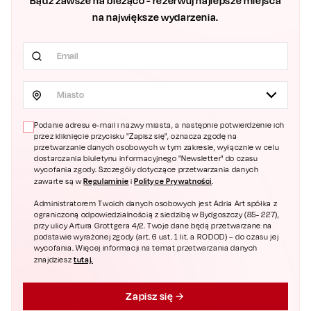
Bądź zawsze na bieżąco - rezerwuj najlepsze miejsca
na największe wydarzenia.
Miasto
Podanie adresu e-mail i nazwy miasta, a następnie potwierdzenie ich
przez kliknięcie przycisku "Zapisz się", oznacza zgodę na
przetwarzanie danych osobowych w tym zakresie, wyłącznie w celu
dostarczania biuletynu informacyjnego "Newsletter" do czasu
wycofania zgody. Szczegóły dotyczące przetwarzania danych
Regulaminie
Polityce Prywatności
zawarte są w
i
.
Administratorem Twoich danych osobowych jest Adria Art spółka z
ograniczoną odpowiedzialnością z siedzibą w Bydgoszczy (85- 227),
przy ulicy Artura Grottgera 4/2. Twoje dane będą przetwarzane na
podstawie wyrażonej zgody (art. 6 ust. 1 lit. a RODOD) – do czasu jej
wycofania. Więcej informacji na temat przetwarzania danych
tutaj.
znajdziesz
Zapisz się