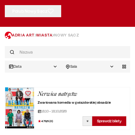
Polub Nowy Sącz
ADRIA ART
MIASTA
NOWY SĄCZ
Data
Sala
Nerwica natręctw
Zwariowana komedia w gwiazdorskiej obsadzie
18.10 – 18.10.2026
Sprawdź bilety
4.79
/5 (
0
)