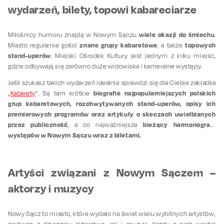
wydarzeń, bilety, topowi kabareciarze
wiele okazji do śmiechu
Miłośnicy humoru znajdą w Nowym Sączu
.
znane grupy kabaretowe
topowych
Miasto regularnie gości
, a także
stand-uperów
. Miejski Ośrodek Kultury jest jednym z kilku miejsc,
gdzie odbywają się zarówno duże widowiska i kameralne występy.
Jeśli szukasz takich wydarzeń idealnie sprawdzi się dla Ciebie zakładka
biografie najpopularniejszych polskich
„
Kabarety
”. Są tam krótkie
grup kabaretowych, rozchwytywanych stand-uperów, opisy ich
premierowych programów oraz artykuły o skeczach uwielbianych
przez publiczność
bieżący harmonogram
, a co najważniejsze
występów w Nowym Sączu wraz z biletami.
Artyści związani z Nowym Sączem –
aktorzy i muzycy
Nowy Sącz to miasto, które wydało na świat wielu wybitnych artystów,