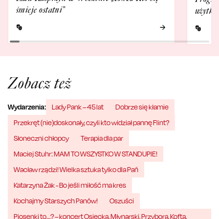
śmieje ostatni”
użytko
Zobacz też
Wydarzenia:
Lady Pank – 45 lat
Dobrze się kłamie
Przekręt (nie)doskonały, czyli kto widział pannę Flint?
Słoneczni chłopcy
Terapia dla par
Maciej Stuhr: MAM TO WSZYSTKO W STANDUPIE!
Wacław rządzi! Wielka sztuka tylko dla Pań
Katarzyna Żak - Bo jeśli miłość ma kres
Kochajmy Starszych Panów!
Oszuści
Piosenki to...? – koncert Osiecka, Młynarski, Przybora, Kofta.