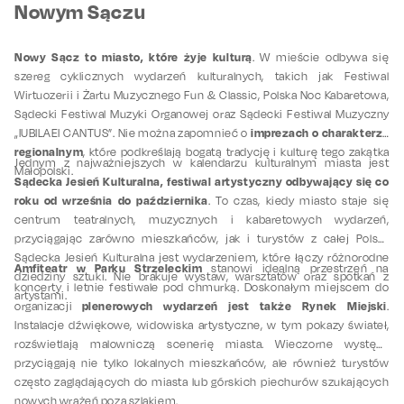
Nowym Sączu
Nowy Sącz to miasto, które żyje kulturą
. W mieście odbywa się
szereg cyklicznych wydarzeń kulturalnych, takich jak Festiwal
Wirtuozerii i Żartu Muzycznego Fun & Classic, Polska Noc Kabaretowa,
Sądecki Festiwal Muzyki Organowej oraz Sądecki Festiwal Muzyczny
imprezach o charakterze
„IUBILAEI CANTUS”. Nie można zapomnieć o
regionalnym
, które podkreślają bogatą tradycję i kulturę tego zakątka
Jednym z najważniejszych w kalendarzu kulturalnym miasta jest
Małopolski.
Sądecka Jesień Kulturalna, festiwal artystyczny odbywający się co
roku od września do października
. To czas, kiedy miasto staje się
centrum teatralnych, muzycznych i kabaretowych wydarzeń,
przyciągając zarówno mieszkańców, jak i turystów z całej Polski.
Sądecka Jesień Kulturalna jest wydarzeniem, które łączy różnorodne
Amfiteatr w Parku Strzeleckim
stanowi idealną przestrzeń na
dziedziny sztuki. Nie brakuje wystaw, warsztatów oraz spotkań z
koncerty i letnie festiwale pod chmurką. Doskonałym miejscem do
artystami.
plenerowych wydarzeń jest także Rynek Miejski
organizacji
.
Instalacje dźwiękowe, widowiska artystyczne, w tym pokazy świateł,
rozświetlają malowniczą scenerię miasta. Wieczorne występy
przyciągają nie tylko lokalnych mieszkańców, ale również turystów
często zaglądających do miasta lub górskich piechurów szukających
nowych wrażeń poza szlakiem.