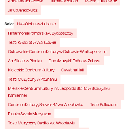
Anna Karczmarczyk
Tamara Arciuch
Marek Dutkiewicz
Jakub Jankiewicz
Sale:
Hala Globus w Lublinie
Filharmonia Pomorska w Bydgoszczy
Teatr Kwadrat w Warszawie
Ostrowskie Centrum Kultury w Ostrowie Wielkopolskim
Amfiteatr w Płocku
Dom Muzyki i Tańca w Zabrzu
Kieleckie Centrum Kultury
Cavatina Hall
Teatr Muzyczny w Poznaniu
Miejskie Centrum Kultury im. Leopolda Staffa w Skarżysku-
Kamiennej
Centrum Kultury „Browar B.” we Włocławku
Teatr Palladium
Płocka Szkoła Muzyczna
Teatr Muzyczny Capitol we Wrocławiu