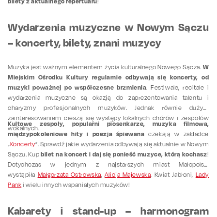
bilety z aktualnego repertuaru
!
Wydarzenia muzyczne w Nowym Sączu
– koncerty, bilety, znani muzycy
W
Muzyka jest ważnym elementem życia kulturalnego Nowego Sącza.
Miejskim Ośrodku Kultury regularnie odbywają się koncerty, od
muzyki poważnej po współczesne brzmienia
. Festiwale, recitale i
wydarzenia muzyczne są okazją do zaprezentowania talentu i
charyzmy profesjonalnych muzyków. Jednak równie dużym
zainteresowaniem cieszą się występy lokalnych chórów i zespołów
Kultowe zespoły, popularni piosenkarze, muzyka filmowa,
wokalnych.
międzypokoleniowe hity i poezja śpiewana
czekają w zakładce
„
Koncerty
”. Sprawdź jakie wydarzenia odbywają się aktualnie w Nowym
bilet na koncert i daj się ponieść muzyce, którą kochasz
Sączu. Kup
!
Dotychczas w jednym z najstarszych miast Małopolski
wystąpiła
Małgorzata Ostrowska
,
Alicja Majewska
, Kwiat Jabłoni,
Lady
Pank
i wielu innych wspaniałych muzyków!
Kabarety i stand-up – harmonogram