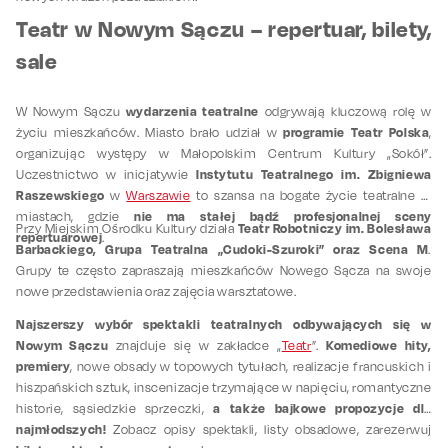
Teatr w Nowym Sączu – repertuar, bilety,
sale
wydarzenia teatralne
W Nowym Sączu
odgrywają kluczową rolę w
programie Teatr Polska
życiu mieszkańców. Miasto brało udział w
,
organizując występy w Małopolskim Centrum Kultury „Sokół”.
Instytutu Teatralnego im. Zbigniewa
Uczestnictwo w inicjatywie
Raszewskiego
w
Warszawie
to szansa na bogate życie teatralne w
nie ma stałej bądź profesjonalnej sceny
miastach, gdzie
Teatr Robotniczy im. Bolesława
Przy Miejskim Ośrodku Kultury działa
repertuarowej
.
Barbackiego, Grupa Teatralna „Cudoki-Szuroki” oraz Scena M
.
Grupy te często zapraszają mieszkańców Nowego Sącza na swoje
nowe przedstawienia oraz zajęcia warsztatowe.
Najszerszy wybór spektakli teatralnych odbywających się w
Nowym Sączu
Komediowe hity,
znajduje się w zakładce „
Teatr
”.
premiery
, nowe obsady w topowych tytułach, realizacje francuskich i
hiszpańskich sztuk, inscenizacje trzymające w napięciu,
romantyczne
a także bajkowe propozycje dla
historie, sąsiedzkie sprzeczki,
najmłodszych!
Zobacz opisy spektakli, listy obsadowe, zarezerwuj