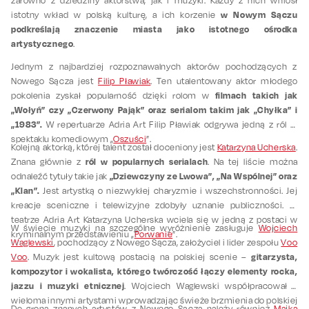
zarówno z dziedziny aktorstwa, jak i muzyki. Każdy z nich wniósł
w Nowym Sączu
istotny wkład w polską kulturę, a ich korzenie
podkreślają znaczenie miasta jako istotnego ośrodka
artystycznego
.
Jednym z najbardziej rozpoznawalnych aktorów pochodzących z
Nowego Sącza jest
Filip Pławiak
. Ten utalentowany aktor młodego
filmach takich jak
pokolenia zyskał popularność dzięki rolom w
„Wołyń” czy „Czerwony Pająk” oraz serialom takim jak „Chyłka” i
„1983”.
W repertuarze Adria Art Filip Pławiak odgrywa jedną z ról w
spektaklu komediowym „
Oszuści
”.
Kolejną aktorką, której talent został doceniony jest
Katarzyna Ucherska
.
ról w popularnych serialach
Znana głównie z
. Na tej liście można
„Dziewczyny ze Lwowa”, „Na Wspólnej” oraz
odnaleźć tytuły takie jak
„Klan”.
Jest artystką o niezwykłej charyzmie i wszechstronności. Jej
kreacje sceniczne i telewizyjne zdobyły uznanie publiczności. W
teatrze Adria Art Katarzyna Ucherska wciela się w jedną z postaci w
W świecie muzyki na szczególne wyróżnienie zasługuje
Wojciech
kryminalnym przedstawieniu „
Porwanie
”.
Waglewski
, pochodzący z Nowego Sącza, założyciel i lider zespołu
Voo
gitarzysta,
Voo
. Muzyk jest kultową postacią na polskiej scenie –
kompozytor i wokalista, którego twórczość łączy elementy rocka,
jazzu i muzyki etnicznej
. Wojciech Waglewski współpracował z
wieloma innymi artystami wprowadzając świeże brzmienia do polskiej
Do grona znanych artystów z Nowego Sącza należy również
Majka