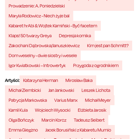
Prowadzenie: A. Poniedzielski
Maryla Rodowicz - Niech żyje bal
Kabaret hrAbi & Wojtek Kamiński - Być facetem
Klaps! 50 twarzy Greya
Depresja komika
Zakochani Dąbrowska/Januszkiewicz
Kim jest pan Schmitt?
Dom weselny - dwie siostry i wesele
Igor Kwiatkowski – Introwertyk
Przygoda z ogrodnikiem
Artyści:
Katarzyna Herman
Mirosław Baka
Michał Ziembicki
Jan Jankowski
Leszek Lichota
Patrycja Markowska
Varius Manx
Michał Meyer
Kamil Kula
Wojciech Wysocki
Elżbieta Jarosik
Olga Bończyk
Marcin Korcz
Tadeusz Seibert
Emma Giegżno
Jacek Borusiński z Kabaretu Mumio