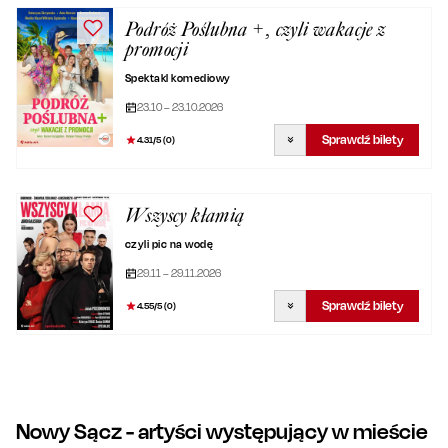
Podróż Poślubna +, czyli wakacje z
promocji
Spektakl komediowy
23.10 – 23.10.2026
Sprawdź bilety
4.31
/5 (
0
)
Wszyscy kłamią
czyli pic na wodę
29.11 – 29.11.2026
Sprawdź bilety
4.55
/5 (
0
)
Nowy Sącz
- artyści występujący w mieście