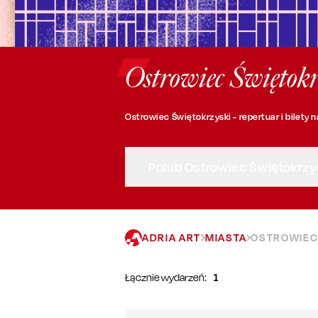
Ostrowiec Świętokrz
Ostrowiec Świętokrzyski - repertuar i bilety 
Polub Ostrowiec Świętokrzy
ADRIA ART
MIASTA
OSTROWIEC
Łącznie wydarzeń:
1