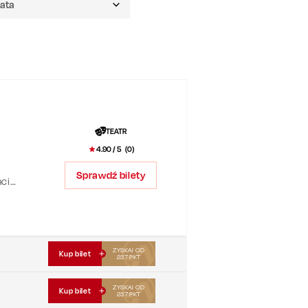
TEATR
4.90
/ 5 (
0
)
Sprawdź bilety
acie
ZYSKAJ OD
Kup bilet
237
PKT
ZYSKAJ OD
Kup bilet
237
PKT