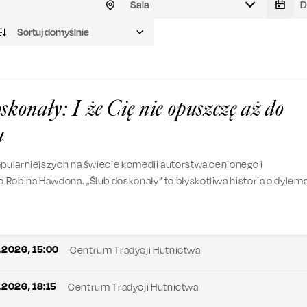
Sala
Sortuj domyślnie
skonały: I że Cię nie opuszczę aż do
u
opularniejszych na świecie komedii autorstwa cenionego i
Robina Hawdona. „Ślub doskonały” to błyskotliwa historia o dylem
odwiecznej walce serca z rozumem.
1.2026, 15:00
Centrum Tradycji Hutnictwa
1.2026, 18:15
Centrum Tradycji Hutnictwa