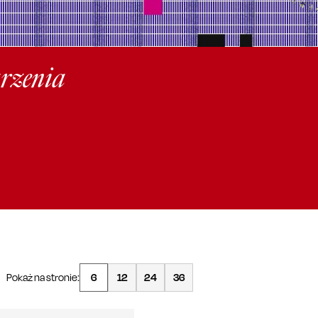
arzenia
Pokaż na stronie:
6
12
24
36