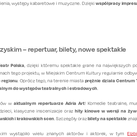
ienia, występy kabaretowe i muzyczne. Dzięki
współpracy impresa
yskim – repertuar, bilety, nowe spektakle
eatr Polska
, dzięki któremu spektakle grane na największych po
mach tego projektu, w Miejskim Centrum Kultury regularnie odby
o regionu
. Oprócz tego, na terenie miasta
prężnie działa Centrum 
alnym do występów teatralnych i estradowych
.
dzów w
aktualnym repertuarze Adria Art
! Komedie teatralne, mus
dzieci, klasyczne inscenizacje oraz
hity kinowe w wersji na żyw
wskich i krakowskich scen
. Szczegóły oraz
bilety na spektakle
znaj
kim wystąpiło wielu znanych aktorów i aktorek, w tym
Elżb