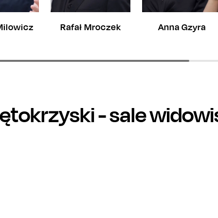
Milowicz
Rafał Mroczek
Anna Gzyra
ętokrzyski
- sale widow