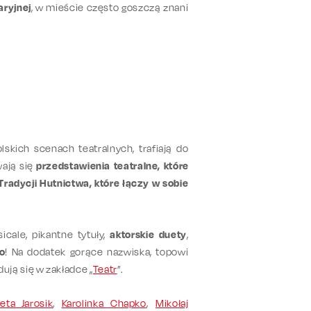
ryjnej
, w mieście często goszczą znani
lskich scenach teatralnych, trafiają do
wają się
przedstawienia teatralne, które
Tradycji Hutnictwa, które łączy w sobie
icale, pikantne tytuły,
aktorskie duety
,
o
! Na dodatek gorące nazwiska, topowi
dują się w zakładce „
Teatr
”.
ieta Jarosik
,
Karolinka Chapko
,
Mikołaj