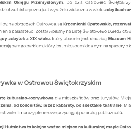
polskim Okręgu Przemysłowym
. Do dziś Ostrowiec Świętokrz
dzictwo historyczne jest wyraźnie widoczne w wielu
zabytkach or
licy, na obrzeżach Ostrowca, są
Krzemionki Opatowskie, rezerwa
ienia pasiastego. Został wpisany na Listę Światowego Dziedzic
jący zabytek z XIX wieku
, który obecnie jest siedzibą
Muzeum Hi
aczającym go parkiem, który jest miejscem idealnym na spacery o k
ozrywka w Ostrowcu Świętokrzyskim
rtę kulturalno-rozrywkową
dla mieszkańców oraz turystów. Miejs
zenia, od koncertów, przez kabarety, po spektakle teatralne
. Mi
 festiwale i imprezy plenerowe przyciągają szeroką publiczność.
cji Hutnictwa to kolejne ważne miejsce na kulturalnej mapie Ost