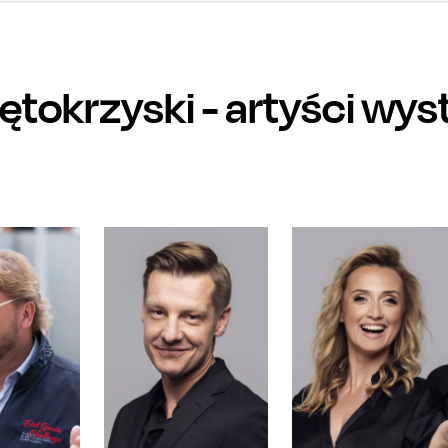
ętokrzyski
- artyści wy