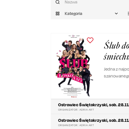
Kategoria
Ślub do
śmiech
Jedna z najp
szanowanego 
miłosnym i 
Ostrowiec Świętokrzyski
,
sob. 28.1
ORGANIZATOR:
ADRIA ART
Ostrowiec Świętokrzyski
,
sob. 28.1
ORGANIZATOR:
ADRIA ART