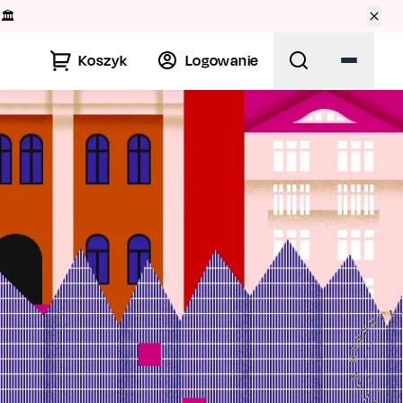
🏛️
Koszyk
Logowanie