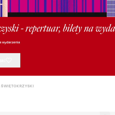
yski - repertuar, bilety na wyd
na wydarzenia
ski
 ŚWIĘTOKRZYSKI