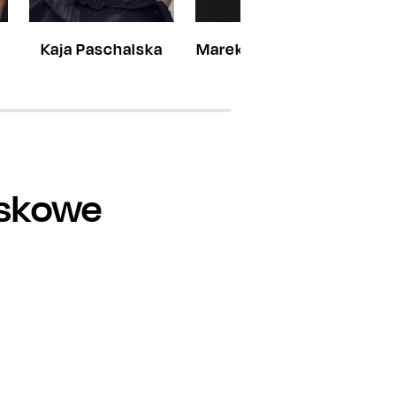
Kaja Paschalska
Marek Włodarczyk
iskowe