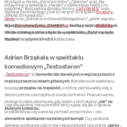
Wystąpił w serialu „Korona królów”, „Osiecka” oraz „Na
pojawił się w spektaklu „Harper” z kieleckiego Teatru im.
wspólnej”. Był częścią obsady filmów „
Listy do M 5
” oraz
Stefana Żeromskiego, „Coś tu nie gra” w reżyserii
Krystyny
„Miłość do kwadratu”.
Jandy
oraz „Żołnierzu królowej Madagaskaru”, gdzie zagrał u
boku
Wystąpił w teledysku „CHABO”
Zbigniewa Zamachowskiego
u Vito Bambino i
.
Jedną z najtrudniejszych
GUZIORa
.
ról dla młodego aktora była ta w spektaklu „Żeby nie było
Wziął udział w spocie reklamowym Narodowego Programu
śladów”
Rozwoju Czytelnictwa 2.0.
w reżyserii Piotra Ratajczaka.
Adrian Brząkała w spektaklu
komediowym „Testosteron”
„
Testosteron
” to
komedia dla dorosłych o mężczyznach z
mężczyznami w rolach głównych
. Bohaterowie spektaklu
szukają
przepisu na męskość
, w której zachowaliby siłę, a
jednocześnie uszczęśliwili swoje partnerki. Poszukiwania
złotego środka zaczną się, gdy jeden z nich słyszy
„nie” na
Leje się alkohol, niewybredne żarty sypią się jak z rękawa,
ślubnym kobiercu.
przekleństwa używane są zamiast przecinków – oto
atmosfera spotkania rozżalonych kumpli
. Czy podczas
jednego spotkania uda im się odpowiedzieć na pytanie „
jak być