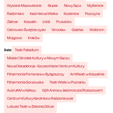
Wysokie Mazowieckie
Słupsk
Nowy Sącz
Myślenice
Radomsko
Kazimierza Wielka
Kozienice
Pszczyna
Zabrze
Koszalin
Łódź
Pruszków
Ostrowiec Świętokrzyski
Wrocław
Gdańsk
Wolbrom
Mrągowo
Kraków
Sale:
Teatr Palladium
Miejski Ośrodek Kultury w Nowym Sączu
Nowa Dekadencja - Szczecińskie Centrum Kultury
Filharmonia Pomorska w Bydgoszczy
Amfiteatr w Koszalinie
Filharmonia Gorzowska
Teatr Wielki w Poznaniu
Aula UAM w Kaliszu
G2A Arena w Jasionce pod Rzeszowem
Centrum Kultury Karolinka w Radzionkowie
Lubuski Teatr w Zielonej Górze