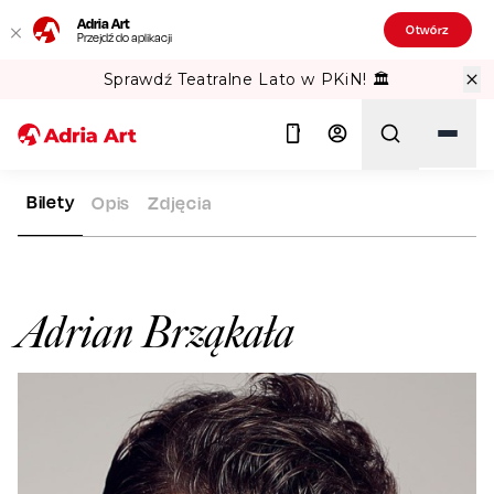
Adria Art
Otwórz
Przejdź do aplikacji
Sprawdź Teatralne Lato w PKiN! 🏛️
Bilety
Opis
Zdjęcia
ADRIA ART
ARTYŚCI
ADRIAN BRZĄKAŁA
Szukaj
Adrian Brząkała