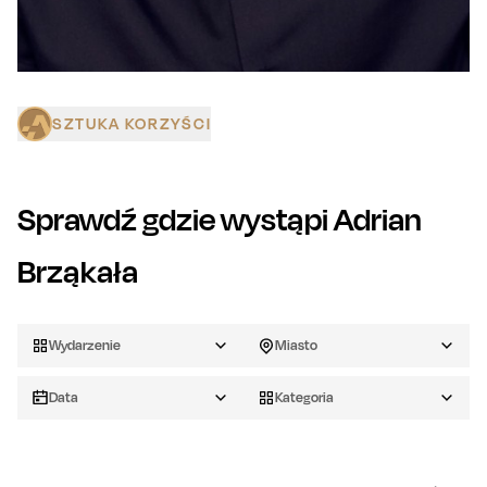
SZTUKA KORZYŚCI
Sprawdź gdzie wystąpi
Adrian
Brząkała
Wydarzenie
Miasto
Data
Kategoria