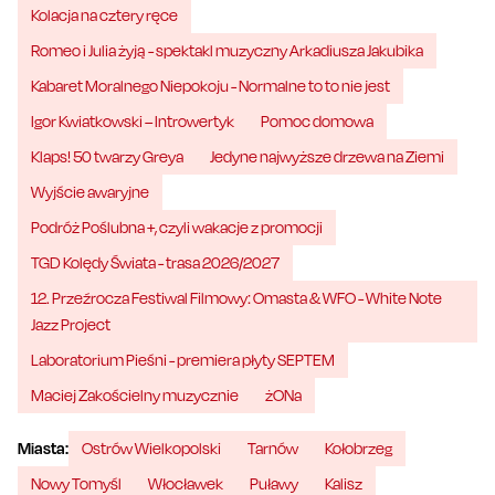
Kolacja na cztery ręce
Romeo i Julia żyją - spektakl muzyczny Arkadiusza Jakubika
Kabaret Moralnego Niepokoju - Normalne to to nie jest
Igor Kwiatkowski – Introwertyk
Pomoc domowa
Klaps! 50 twarzy Greya
Jedyne najwyższe drzewa na Ziemi
Wyjście awaryjne
Podróż Poślubna +, czyli wakacje z promocji
TGD Kolędy Świata - trasa 2026/2027
12. Przeźrocza Festiwal Filmowy: Omasta & WFO - White Note
Jazz Project
Laboratorium Pieśni - premiera płyty SEPTEM
Maciej Zakościelny muzycznie
żONa
Miasta:
Ostrów Wielkopolski
Tarnów
Kołobrzeg
Nowy Tomyśl
Włocławek
Puławy
Kalisz