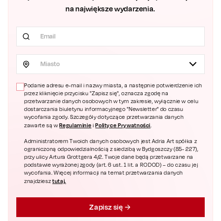
na największe wydarzenia.
Miasto
Podanie adresu e-mail i nazwy miasta, a następnie potwierdzenie ich
przez kliknięcie przycisku "Zapisz się", oznacza zgodę na
przetwarzanie danych osobowych w tym zakresie, wyłącznie w celu
dostarczania biuletynu informacyjnego "Newsletter" do czasu
wycofania zgody. Szczegóły dotyczące przetwarzania danych
Regulaminie
Polityce Prywatności
zawarte są w
i
.
Administratorem Twoich danych osobowych jest Adria Art spółka z
ograniczoną odpowiedzialnością z siedzibą w Bydgoszczy (85- 227),
przy ulicy Artura Grottgera 4/2. Twoje dane będą przetwarzane na
podstawie wyrażonej zgody (art. 6 ust. 1 lit. a RODOD) – do czasu jej
wycofania. Więcej informacji na temat przetwarzania danych
tutaj.
znajdziesz
Zapisz się