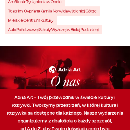
Amfiteatr Tysiąclecia w Opolu
Teatr im. Cypriana Kamila Norwida w Jeleniej Górze
Miejskie Centrum Kultury
Aula Państwowej Szkoły Wyższej w Białej Podlaskiej
O nas
Adria Art - Twój przewodnik w świecie kultury i
rozrywki. Tworzymy przestrzeń,
w której
kultura i
rozrywka są dostępne dla każdego. Nasze wydarzenia
organizujemy
z dbałością
o każdy szczegół,
od A do Z, aby
Twoje doświadczenie było