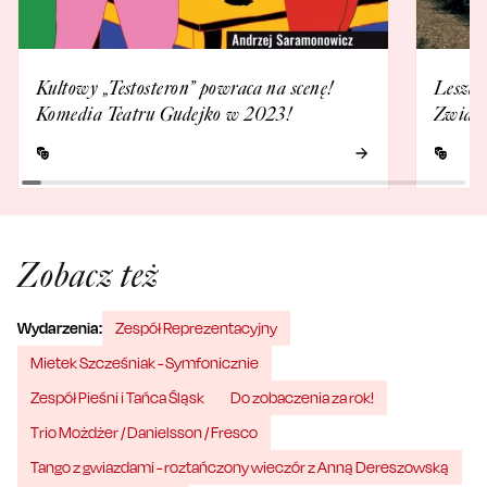
Kultowy „Testosteron” powraca na scenę!
Leszek
Komedia Teatru Gudejko w 2023!
Zwiast
Zobacz też
Wydarzenia:
Zespół Reprezentacyjny
Mietek Szcześniak - Symfonicznie
Zespół Pieśni i Tańca Śląsk
Do zobaczenia za rok!
Trio Możdżer / Danielsson / Fresco
Tango z gwiazdami - roztańczony wieczór z Anną Dereszowską