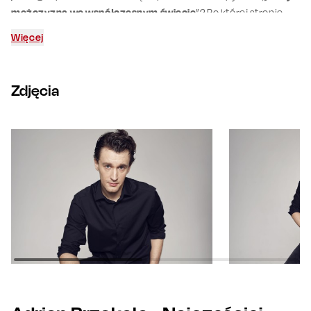
mężczyzną we współczesnym świecie
”? Po której stronie
opowie się bohater grany przez Adriana Brząkałę?
Więcej
Zdjęcia