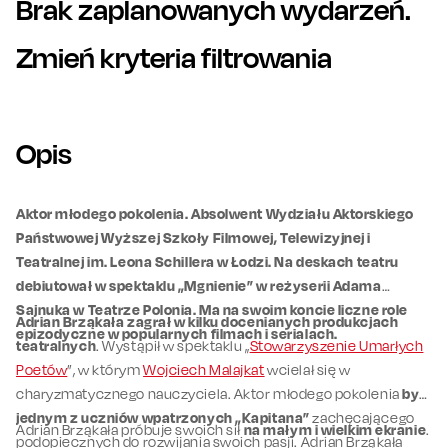
Brak zaplanowanych wydarzeń.
Zmień kryteria filtrowania
Opis
Aktor młodego pokolenia. Absolwent Wydziału Aktorskiego
Państwowej Wyższej Szkoły Filmowej, Telewizyjnej i
Teatralnej im. Leona Schillera w Łodzi. Na deskach teatru
debiutował w spektaklu „Mgnienie” w reżyserii Adama
Sajnuka w Teatrze Polonia. Ma na swoim koncie liczne role
Adrian Brząkała zagrał w kilku docenianych produkcjach
epizodyczne w popularnych filmach i serialach.
teatralnych
. Wystąpił w spektaklu „
Stowarzyszenie Umarłych
Poetów
”, w którym
Wojciech Malajkat
wcielał się w
charyzmatycznego nauczyciela. Aktor młodego pokolenia
był
jednym z uczniów wpatrzonych „Kapitana”
zachęcającego
Adrian Brząkała próbuje swoich sił
na małym i wielkim ekranie
.
podopiecznych do rozwijania swoich pasji. Adrian Brząkała