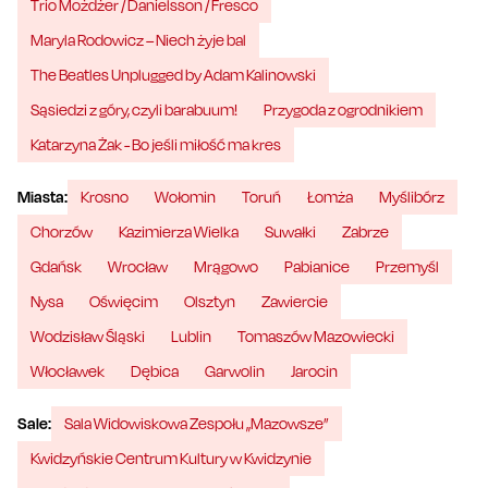
Trio Możdżer / Danielsson / Fresco
Maryla Rodowicz – Niech żyje bal
The Beatles Unplugged by Adam Kalinowski
Sąsiedzi z góry, czyli barabuum!
Przygoda z ogrodnikiem
Katarzyna Żak - Bo jeśli miłość ma kres
Miasta:
Krosno
Wołomin
Toruń
Łomża
Myślibórz
Chorzów
Kazimierza Wielka
Suwałki
Zabrze
Gdańsk
Wrocław
Mrągowo
Pabianice
Przemyśl
Nysa
Oświęcim
Olsztyn
Zawiercie
Wodzisław Śląski
Lublin
Tomaszów Mazowiecki
Włocławek
Dębica
Garwolin
Jarocin
Sale:
Sala Widowiskowa Zespołu „Mazowsze”
Kwidzyńskie Centrum Kultury w Kwidzynie