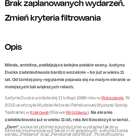
Brak zaplanowanych wydarzeń.
Zmień kryteria filtrowania
Opis
Młoda, ambitna, podbijająca kolejne polskie sceny. Justyna
Ducka zadebiutowała bardzo wcześnie – bo już w wieku 11
lat. Od tamtej pory regularnie pojawia się na małym ekranie w
mniejszych lub większych rolach.
Justyna Ducka urodziła się 11 lutego 1989 roku w
Warszawie
. W
2015 ukończyła Wydział Aktorski Państwowej Wyższej Szkoły
Teatralnej w
Krakowie
(filia we
Wrocławiu
).
Na ekranie
zadebiutowała już w wieku 11 lat, rolą Ani Kowalczyk w serialu
„Dom”
, a kilka lat później epizodycznie wystąpiła także w
Aktorkę można kojarzyć także z ról głosowych. Justyna Ducka
serialu „Plebania” oraz „Pensjonat pod Różą”. Po skończeniu