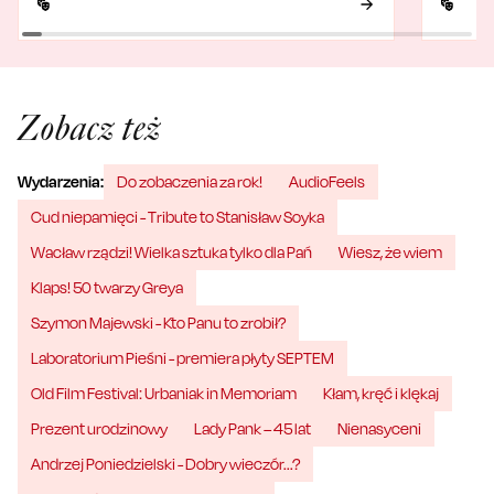
Zobacz też
Wydarzenia:
Do zobaczenia za rok!
AudioFeels
Cud niepamięci - Tribute to Stanisław Soyka
Wacław rządzi! Wielka sztuka tylko dla Pań
Wiesz, że wiem
Klaps! 50 twarzy Greya
Szymon Majewski - Kto Panu to zrobił?
Laboratorium Pieśni - premiera płyty SEPTEM
Old Film Festival: Urbaniak in Memoriam
Kłam, kręć i klękaj
Prezent urodzinowy
Lady Pank – 45 lat
Nienasyceni
Andrzej Poniedzielski - Dobry wieczór...?