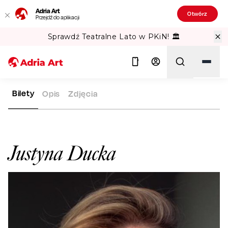
Adria Art
Otwórz
Przejdź do aplikacji
Sprawdź Teatralne Lato w PKiN! 🏛️
Bilety
Opis
Zdjęcia
ADRIA ART
ARTYŚCI
JUSTYNA DUCKA
Szukaj
Justyna Ducka