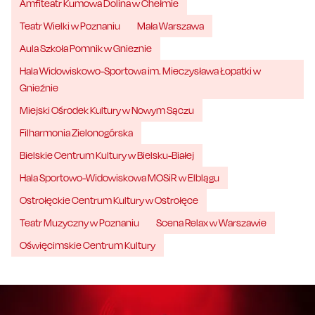
Amfiteatr Kumowa Dolina w Chełmie
Teatr Wielki w Poznaniu
Mała Warszawa
Aula Szkoła Pomnik w Gnieznie
Hala Widowiskowo-Sportowa im. Mieczysława Łopatki w
Gnieźnie
Miejski Ośrodek Kultury w Nowym Sączu
Filharmonia Zielonogórska
Bielskie Centrum Kultury w Bielsku-Białej
Hala Sportowo-Widowiskowa MOSiR w Elblągu
Ostrołęckie Centrum Kultury w Ostrołęce
Teatr Muzyczny w Poznaniu
Scena Relax w Warszawie
Oświęcimskie Centrum Kultury