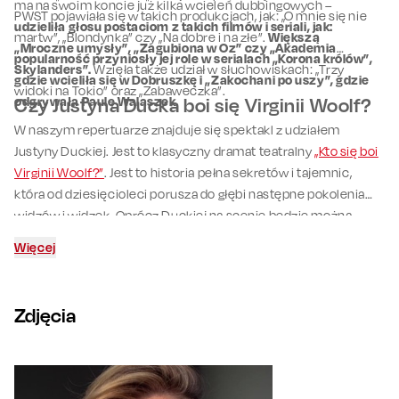
ma na swoim koncie już kilka wcieleń dubbingowych –
PWST pojawiała się w takich produkcjach, jak: „O mnie się nie
udzieliła głosu postaciom z takich filmów i seriali, jak:
martw”, „Blondynka” czy „Na dobre i na złe”.
Większą
„Mroczne umysły”, „Zagubiona w Oz” czy „Akademia
popularność przyniosły jej role w serialach „Korona królów”,
Skylanders”.
Wzięła także udział w słuchowiskach: „Trzy
gdzie wcieliła się w Dobruszkę i „Zakochani po uszy”, gdzie
widoki na Tokio” oraz „Zabaweczka”.
odgrywała Paulę Walaszek.
Czy Justyna Ducka boi się Virginii Woolf?
W naszym repertuarze znajduje się spektakl z udziałem
Justyny Duckiej. Jest to klasyczny dramat teatralny
„Kto się boi
Virginii Woolf?”
. Jest to historia pełna sekretów i tajemnic,
która od dziesięcioleci porusza do głębi następne pokolenia
widzów i widzek. Oprócz Duckiej na scenie będzie można
zobaczyć
Ewę Kasprzyk
,
Agnieszkę Więdłochę
czy
Antoniego
Więcej
Pawlickiego
.
Zdjęcia