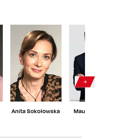
Anita Sokołowska
Maurycy Popiel
Z