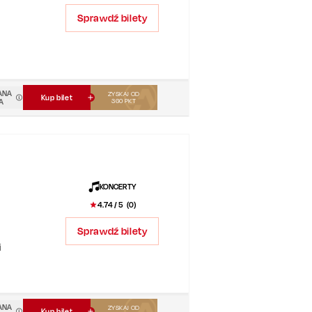
Sprawdź bilety
ANA
ZYSKAJ OD
Kup bilet
A
360
PKT
KONCERTY
4.74
/ 5 (
0
)
Sprawdź bilety
i
rość
ANA
ZYSKAJ OD
Kup bilet