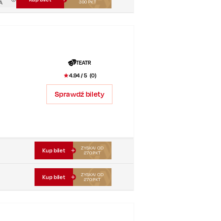
A
390
PKT
TEATR
4.94
/ 5 (
0
)
Sprawdź bilety
ZYSKAJ OD
Kup bilet
270
PKT
ZYSKAJ OD
Kup bilet
270
PKT