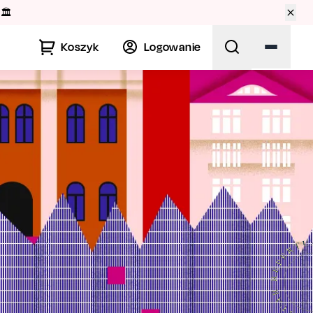
”. 💃
Koszyk
Logowanie