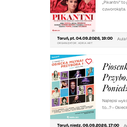
„Pikantni” t
czworokąta. 
przyjmowana
Toruń
,
pt. 04.09.2026, 19:00
Aula
ORGANIZATOR:
ADRIA ART
Piosenk
Przybo
Poniedz
Najlepsi wyk
to...? – Osi
widowiskiem,
i klasa.
Toruń
,
niedz. 06.09.2026, 17:00
A