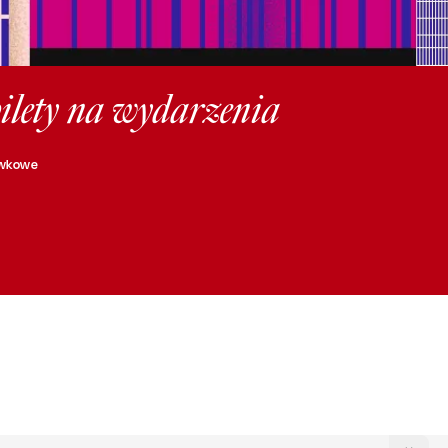
bilety na wydarzenia
rywkowe