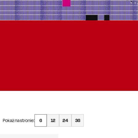
Pokaż na stronie:
6
12
24
36