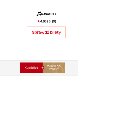
KONCERTY
4.85
/ 5 (
0
)
Sprawdź bilety
ZYSKAJ OD
Kup bilet
270
PKT
i.