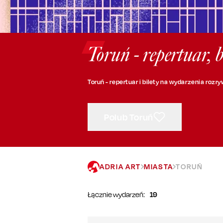
Toruń - repertuar, 
Toruń - repertuar i bilety na wydarzenia roz
Polub Toruń
ADRIA ART
MIASTA
TORUŃ
Łącznie wydarzeń:
19