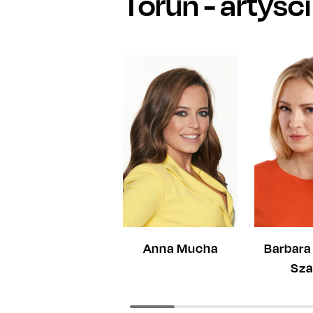
Toruń
- artyśc
Anna Mucha
Barbara
Sza