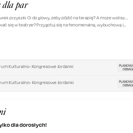
 dla par
iek przyszło Ci do głowy, żeby pójść na terapię? A może wolisz...
ać się w teatrze? Przygotuj się na fenomenalną, wybuchową i
tastyczną historię, która rozgrzeje Cię do czerwoności.
PLANOW
rum Kulturalno- Kongresowe Jordanki
OBSAD
PLANOW
rum Kulturalno- Kongresowe Jordanki
OBSAD
ni
ylko dla dorosłych!