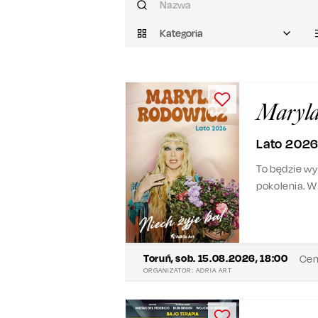
Kategoria
Maryla
Lato 202
To będzie wy
pokolenia. W
plenerowej s
„Remedium”, 
serca fanów.
Toruń
,
sob. 15.08.2026, 18:00
Cen
ORGANIZATOR:
ADRIA ART