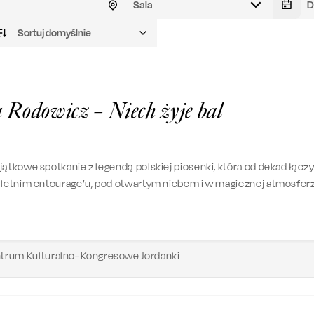
Sala
Sortuj domyślnie
 Rodowicz – Niech żyje bal
6
jątkowe spotkanie z legendą polskiej piosenki, która od dekad łącz
 letnim entourage’u, pod otwartym niebem i w magicznej atmosfer
ceny, zabrzmią największe przeboje – od „Małgośki”, przez
„Sing-Sing”, aż po ponadczasowy „Niech żyje bal”, który od lat poru
trum Kulturalno- Kongresowe Jordanki