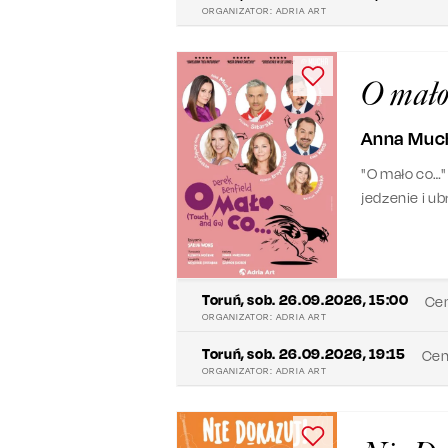
ORGANIZATOR:
ADRIA ART
O mało
Anna Much
"O mało co…"
jedzenie i u
Toruń
,
sob. 26.09.2026, 15:00
Cen
ORGANIZATOR:
ADRIA ART
Toruń
,
sob. 26.09.2026, 19:15
Cen
ORGANIZATOR:
ADRIA ART