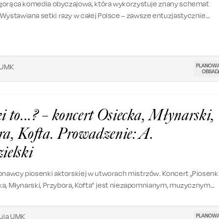
o gorąca komedia obyczajowa, która wykorzystuje znany schemat
Wystawiana setki razy w całej Polsce – zawsze entuzjastycznie
 przez publiczność.
PLANOW
 UMK
OBSAD
i to...? – koncert Osiecka, Młynarski,
ra, Kofta. Prowadzenie: A.
ielski
onawcy piosenki aktorskiej w utworach mistrzów. Koncert „Piosenk
ecka, Młynarski, Przybora, Kofta” jest niezapomnianym, muzycznym
 które przeniesie nas do czasów, gdy w piosenkach królowała mąd
PLANOW
ula UMK