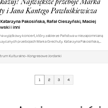
kazuj! Największe przeboje Marka
ty i Jana Kantego Pawluśkiewicza
Katarzyna Pakosińska, Rafał Cieszyński, Maciej
ski i inni
na wyjątkowy koncert, który zabierze Państwa w niezapomnianą
zycznych przebojach Marka Grechuty. Katarzyna Pakosińska,
akiewicz, Rafał Cieszyński, Staszek Karpiel-Bułecka, Maciej
i i Lesław Żurek nie tylko zaśpiewają nieśmiertelne piosenki, ale
trum Kulturalno- Kongresowe Jordanki
oczą publiczność błyskotliwymi anegdotami i ciekawymi historiam
1
2
3
4