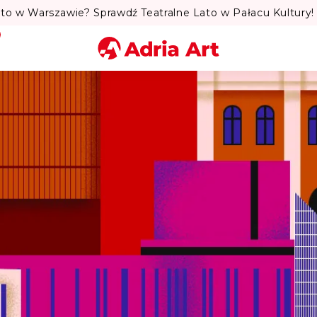
y Kings w Krakowie! Twórcy przebojów: „Bamboléo” i „Volare
Miasto
Kategoria
Szukaj