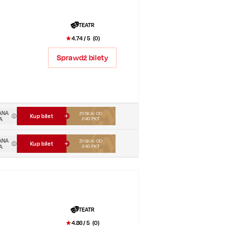
TEATR
4.74
/ 5 (
0
)
Sprawdź bilety
ANA
ZYSKAJ OD
Kup bilet
A
240
PKT
ANA
ZYSKAJ OD
Kup bilet
A
240
PKT
TEATR
4.86
/ 5 (
0
)