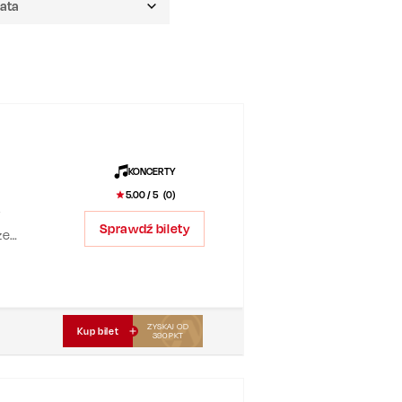
KONCERTY
5.00
/ 5 (
0
)
y
Sprawdź bilety
ze
sza
ZYSKAJ OD
Kup bilet
390
PKT