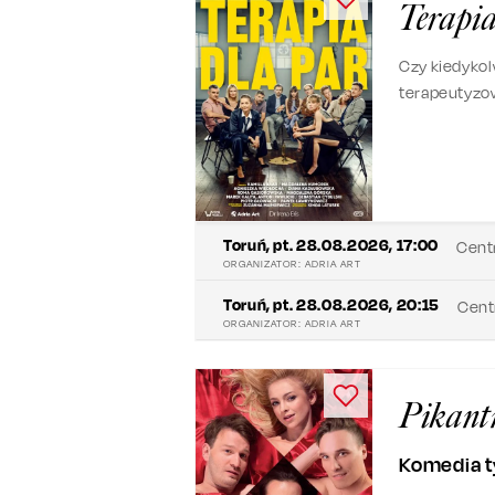
Terapia
Czy kiedykolw
terapeutyzow
szalenie fan
Toruń
,
pt. 28.08.2026, 17:00
Cent
ORGANIZATOR:
ADRIA ART
Toruń
,
pt. 28.08.2026, 20:15
Cent
ORGANIZATOR:
ADRIA ART
Pikant
Komedia t