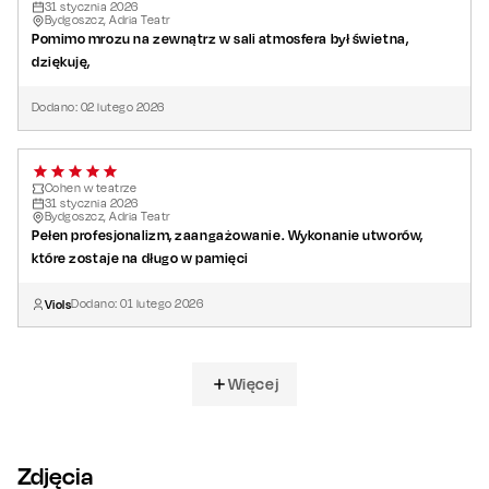
31
stycznia
2026
Bydgoszcz, Adria Teatr
Pomimo mrozu na zewnątrz w sali atmosfera był świetna,
dziękuję,
Dodano:
02
lutego
2026
Cohen w teatrze
31
stycznia
2026
Bydgoszcz, Adria Teatr
Pełen profesjonalizm, zaangażowanie. Wykonanie utworów,
które zostaje na długo w pamięci
Viols
Dodano:
01
lutego
2026
Więcej
Zdjęcia