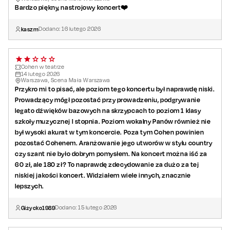
Bardzo piękny, nastrojowy koncert❤️
kaszm
Dodano:
16
lutego
2026
Cohen w teatrze
14
lutego
2026
Warszawa, Scena Mała Warszawa
Przykro mi to pisać, ale poziom tego koncertu był naprawdę niski.
Prowadzący mógł pozostać przy prowadzeniu, podgrywanie
legato dźwięków bazowych na skrzypcach to poziom 1 klasy
szkoły muzycznej I stopnia. Poziom wokalny Panów również nie
był wysoki akurat w tym koncercie. Poza tym Cohen powinien
pozostać Cohenem. Aranżowanie jego utworów w stylu country
czy szant nie było dobrym pomysłem. Na koncert można iść za
60 zł, ale 180 zł? To naprawdę zdecydowanie za dużo za tej
niskiej jakości koncert. Widziałem wiele innych, znacznie
lepszych.
Giżycko1989
Dodano:
15
lutego
2026