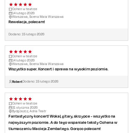
Cohen w teatrze
14
lutego
2026
Warszawa, Scena Mała Warszawa
Rewelacja, polecam!
Dodano:
15
lutego
2026
Cohen w teatrze
14
lutego
2026
Warszawa, Scena Mała Warszawa
Wszystko super. Koncert i oprawa na wysokim poziomie.
Robert
Dodano:
15
lutego
2026
Cohen w teatrze
31
stycznia
2026
Bydgoszcz, Adria Teatr
Fantastyczny koncert! Wokal, gitary, skrzypce - wszystko na
najwyższym poziomie. A do tego wspaniałe teksty Cohena w
tłumaczeniu Macieja Zembatego. Gorąco polecam!