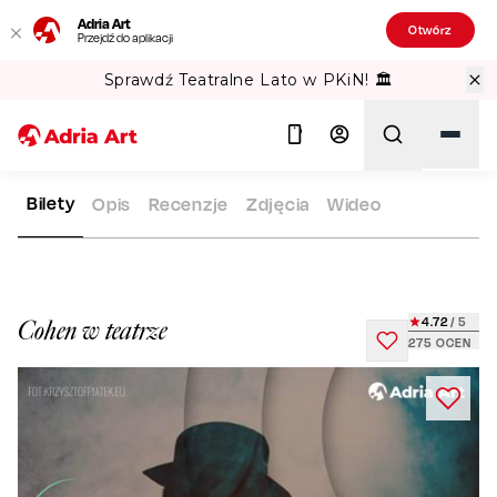
Adria Art
Otwórz
Przejdź do aplikacji
Sprawdź Teatralne Lato w PKiN! 🏛️
Bilety
Opis
Recenzje
Zdjęcia
Wideo
ADRIA ART
REPERTUAR
COHEN W TEATRZE
Szukaj
4.72
/ 5
Cohen w teatrze
275
OCEN