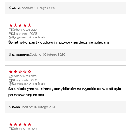
Alina
Dodano:
08
lutego
2026
Cohen w teatrze
31
stycznia
2026
Bydgoszcz, Adria Teatr
Świetny koncert - cudowni muzycy - serdecznie polecam
Budkadarek
Dodano:
03
lutego
2026
Cohen w teatrze
31
stycznia
2026
Bydgoszcz, Adria Teatr
Sala niedogrzana-zimno , ceny biletów za wysokie co widać było
po frekwencji na sali.
RARR
Dodano:
02
lutego
2026
Cohen w teatrze