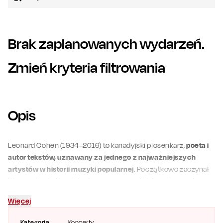
Brak zaplanowanych wydarzeń.
Zmień kryteria filtrowania
Opis
Leonard Cohen (1934–2016) to kanadyjski piosenkarz,
poeta i
autor tekstów, uznawany za jednego z najważniejszych
artystów w historii muzyki popularnej
. Początkowo zaczynał
jako poeta, ale jego talent muzyczny został doceniony, gdy
zaczął komponować i śpiewać własne piosenki. Jego kariera
Więcej
trwała ponad pięć dekad, w trakcie której stworzył mnóstwo
kultowych przebojów.
Kategoria
Koncerty