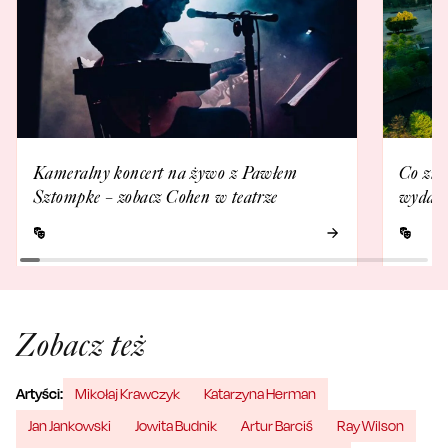
Kameralny koncert na żywo z Pawłem
Co zna
Sztompke – zobacz Cohen w teatrze
wydarz
Zobacz też
Artyści:
Mikołaj Krawczyk
Katarzyna Herman
Jan Jankowski
Jowita Budnik
Artur Barciś
Ray Wilson