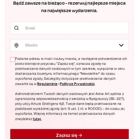
Bądź zawsze na bieżąco - rezerwuj najlepsze miejsca
na największe wydarzenia.
Miasto
Podanie adresu e-mail i nazwy miasta, a następnie potwierdzenie ich
przez kliknięcie przycisku "Zapisz się", oznacza zgodę na
przetwarzanie danych osobowych w tym zakresie, wyłącznie w celu
dostarczania biuletynu informacyjnego "Newsletter" do czasu
wycofania zgody. Szczegóły dotyczące przetwarzania danych
Regulaminie
Polityce Prywatności
zawarte są w
i
.
Administratorem Twoich danych osobowych jest Adria Art spółka z
ograniczoną odpowiedzialnością z siedzibą w Bydgoszczy (85- 227),
przy ulicy Artura Grottgera 4/2. Twoje dane będą przetwarzane na
podstawie wyrażonej zgody (art. 6 ust. 1 lit. a RODOD) – do czasu jej
wycofania. Więcej informacji na temat przetwarzania danych
tutaj.
znajdziesz
Zapisz się