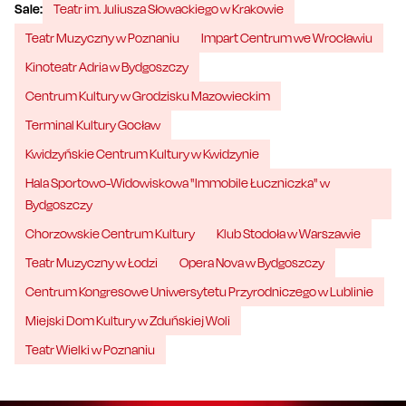
Sale:
Teatr im. Juliusza Słowackiego w Krakowie
Teatr Muzyczny w Poznaniu
Impart Centrum we Wrocławiu
Kinoteatr Adria w Bydgoszczy
Centrum Kultury w Grodzisku Mazowieckim
Terminal Kultury Gocław
Kwidzyńskie Centrum Kultury w Kwidzynie
Hala Sportowo-Widowiskowa "Immobile Łuczniczka" w
Bydgoszczy
Chorzowskie Centrum Kultury
Klub Stodoła w Warszawie
Teatr Muzyczny w Łodzi
Opera Nova w Bydgoszczy
Centrum Kongresowe Uniwersytetu Przyrodniczego w Lublinie
Miejski Dom Kultury w Zduńskiej Woli
Teatr Wielki w Poznaniu