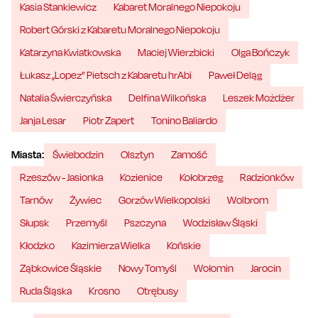
Kasia Stankiewicz
Kabaret Moralnego Niepokoju
Robert Górski z Kabaretu Moralnego Niepokoju
Katarzyna Kwiatkowska
Maciej Wierzbicki
Olga Bończyk
Łukasz „Lopez” Pietsch z Kabaretu hrAbi
Paweł Deląg
Natalia Świerczyńska
Delfina Wilkońska
Leszek Możdżer
Janja Lesar
Piotr Zapert
Tonino Baliardo
Miasta:
Świebodzin
Olsztyn
Zamość
Rzeszów - Jasionka
Kozienice
Kołobrzeg
Radzionków
Tarnów
Żywiec
Gorzów Wielkopolski
Wolbrom
Słupsk
Przemyśl
Pszczyna
Wodzisław Śląski
Kłodzko
Kazimierza Wielka
Końskie
Ząbkowice Śląskie
Nowy Tomyśl
Wołomin
Jarocin
Ruda Śląska
Krosno
Otrębusy