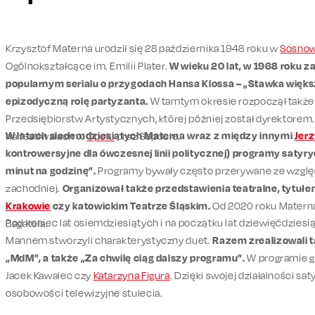
Krzysztof Materna urodził się 28 października 1948 roku w
Sosno
Ogólnokształcące im. Emilii Plater.
W wieku 20 lat, w 1968 roku 
popularnym serialu o przygodach Hansa Klossa – „Stawka większ
epizodyczną rolę partyzanta.
W tamtym okresie rozpoczął także
Przedsiębiorstw Artystycznych, której później został dyrektorem
W latach siedemdziesiątych Materna wraz z między innymi
Jer
na festiwalach w
Opolu
oraz Sopocie.
kontrowersyjne dla ówczesnej linii politycznej) programy satyry
minut na godzinę”.
Programy bywały często przerywane ze względu
zachodniej.
Organizował także przedstawienia teatralne, tytuł
Krakowie
czy katowickim Teatrze Śląskim.
Od 2020 roku Materna
Pod koniec lat osiemdziesiątych i na początku lat dziewięćdzie
Bagatela.
Mannem stworzyli charakterystyczny duet.
Razem zrealizowali t
„MdM”, a także „Za chwilę ciąg dalszy programu”.
W programie go
Jacek Kawalec czy
Katarzyna Figura
. Dzięki swojej działalności sa
osobowości telewizyjne stulecia.