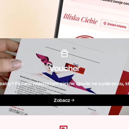
Voucher
alny? Podaruj najbliższym piękne chwile na wydarzeniu, kt
Zobacz