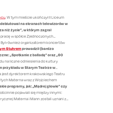
wcu
. W tym mieście ukończył II Liceum
zadebiutował na ekranach telewizorów w
a niż życie”, w którym zagrał
 pracę w spółce Zjednoczonych
. Był również organizatorem koncertów
zym Stuhrem
prowadził (bardzo
czne: „Spotkanie z balladą” oraz „60
 na liczne odniesienia do kultury
em przykładu w Starym Teatrze w
 jest dyrektorem krakowskiego Teatru
siątych Materna wraz z Wojciechem
akie programy, jak: „Mądrej głowie” czy
ścinnie pojawiali się między innymi:
tyrycznej Materna i Mann zostali uznani za