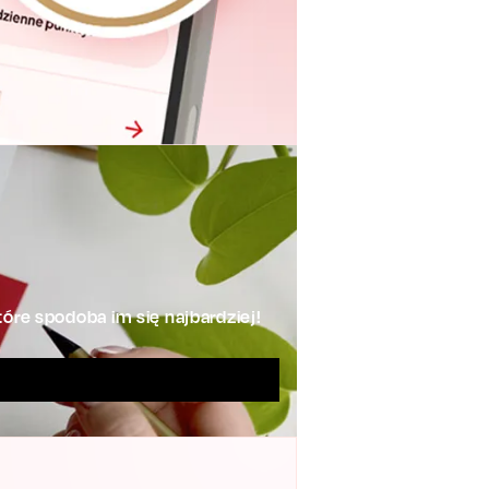
óre spodoba im się najbardziej!