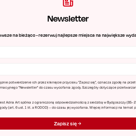
Newsletter
awsze na bieżąco - rezerwuj najlepsze miejsca na największe wyda
ępnie potwierdzenie ich przez kliknięcie przycisku "Zapisz się", oznacza zgodę na pr
ormacyjnego "Newsletter" do czasu wycofania zgody. Szczegóły dotyczące przetwarz
 Adria Art spółka z ograniczoną odpowiedzialnością z siedzibą w Bydgoszczy (85- 227
dy (art. 6 ust. 1 lit. a RODOD) – do czasu jej wycofania. Więcej informacji na temat
Zapisz się