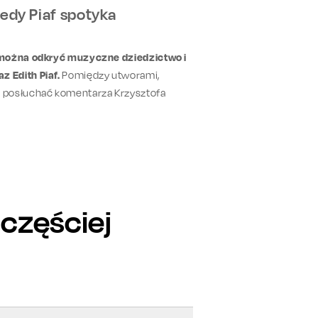
edy Piaf spotyka
i można odkryć muzyczne dziedzictwo i
 Edith Piaf.
Pomiędzy utworami,
ę posłuchać komentarza Krzysztofa
jczęściej