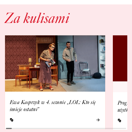
Za kulisami
Ewa Kasprzyk w 4. sezonie „LOL: Kto się
Progra
śmieje ostatni”
użytko