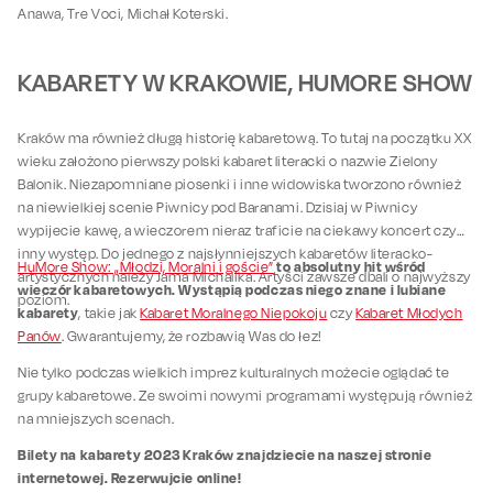
Anawa, Tre Voci, Michał Koterski.
KABARETY W KRAKOWIE, HUMORE SHOW
Kraków ma również długą historię kabaretową. To tutaj na początku XX
wieku założono pierwszy polski kabaret literacki o nazwie Zielony
Balonik. Niezapomniane piosenki i inne widowiska tworzono również
na niewielkiej scenie Piwnicy pod Baranami. Dzisiaj w Piwnicy
wypijecie kawę, a wieczorem nieraz traficie na ciekawy koncert czy
inny występ. Do jednego z najsłynniejszych kabaretów literacko-
to absolutny hit wśród
HuMore Show: „Młodzi, Moralni i goście”
artystycznych należy Jama Michalika. Artyści zawsze dbali o najwyższy
wieczór kabaretowych.
Wystąpią podczas niego znane i lubiane
poziom.
kabarety
, takie jak
Kabaret Moralnego Niepokoju
czy
Kabaret Młodych
Panów
. Gwarantujemy, że rozbawią Was do łez!
Nie tylko podczas wielkich imprez kulturalnych możecie oglądać te
grupy kabaretowe. Ze swoimi nowymi programami występują również
na mniejszych scenach.
Bilety na kabarety 2023 Kraków znajdziecie na naszej stronie
internetowej. Rezerwujcie online!