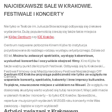
NAJCIEKAWSZE SALE W KRAKOWIE.
FESTIWALE I KONCERTY
Nie tylko w Teatrze im. Juliusza Słowackiego odbywają się ciekawe
wydarzenia. Dużą popularnością cieszą się także takie miejsca
jak
Kijów Centrum
czy
ICE Kraków
.
Centrum nazywane potocznie Kinem Kijów to instytucja
przystosowana do każdego rodzaju występu artystycznego. Działa od
Można tu zobaczyć spektakle, występy kabaretowe,
60 lat.
wysłuchać koncertów i oczywiście obejrzeć filmy
. Kino Kijów to
także ważny punkt dla licznych festiwali. Odbywają się tu Krakowski
Festiwal Filmowy oraz Międzynarodowy Festiwal Niezależnego Off
Centrum ICE Kraków przyciąga publiczność nie tylko ze względu na
Camera.
wspaniałe koncerty, spektakle, kabarety i inne imprezy kulturalne.
To piękne, nowoczesne miejsce z widokiem na Wawel
. Ze względu na
doskonałą akustykę warto wybrać się tutaj na koncert. Więc jeśli macie
w planach Kraków i koncerty – to tylko ICE Kraków. Sprawdźcie
repertuar muzycznych wydarzeń. W 2023 roku koncerty mile Was
zaskoczą – będzie w czym wybierać!
Artyści związani z Krakowem