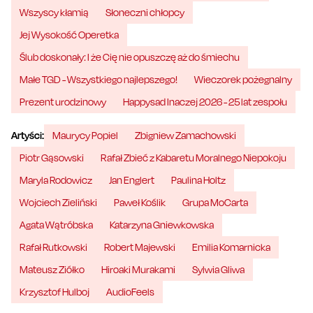
Wszyscy kłamią
Słoneczni chłopcy
Jej Wysokość Operetka
Ślub doskonały: I że Cię nie opuszczę aż do śmiechu
Małe TGD - Wszystkiego najlepszego!
Wieczorek pożegnalny
Prezent urodzinowy
Happysad Inaczej 2026 - 25 lat zespołu
Artyści:
Maurycy Popiel
Zbigniew Zamachowski
Piotr Gąsowski
Rafał Zbieć z Kabaretu Moralnego Niepokoju
Maryla Rodowicz
Jan Englert
Paulina Holtz
Wojciech Zieliński
Paweł Koślik
Grupa MoCarta
Agata Wątróbska
Katarzyna Gniewkowska
Rafał Rutkowski
Robert Majewski
Emilia Komarnicka
Mateusz Ziółko
Hiroaki Murakami
Sylwia Gliwa
Krzysztof Hulboj
AudioFeels