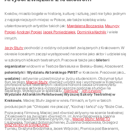
Kraków, miasto bogate w historię, kulturę i sztukę, jest nie tylko jednym
z najpiękniejszych miejsc w Polsce, ale także kolebką wielu
utalentowanych artystów takich jak:
Magdalena Boczarska
,
Maurycy
Popiel
,
Andrzej Popiel
,
Jacek Poniedziałek
,
Dominika Kachlik
i wiele
innych.
Jerzy Stuhr
pochodzi z rodziny od pokoleń związanych z Krakowem. W
okresie licealnym zaczął występować na scenie jako aktor i udzielał się
bileter i
w szkolnych kółkach teatralnych. Pracował także jako
organizator
widowni w Teatrze Banialuka w Bielsku-Białej. Absolwent
polonistyki
Wydziału Aktorskiego PWST
i
w Krakowie. Pracował jako
wodzirej
i aktywnie uczestniczył w życiu studenckim. Otrzymał tytuł
Syn Jerzego,
Maciej Stuhr
również urodził się i wychował w Krakowie.
profesora sztuk teatralnych i doktora honoris causa Uniwersytetu
Swoją karierę aktorską rozpoczął jeszcze podczas studiów na
Śląskiego. Występuje w spektaklu „
Geniusz
”, „
Ich czworo
”.
Wydziale Aktorskim Państwowej Wyższej Szkoły Teatralnej w
Krakowie.
Maciej Stuhr zagrał w wielu filmach, w tym w takich
produkcjach jak "Chłopaki nie płaczą", "Kochaj i tańcz" czy "Boże Ciało".
Poza pracą filmową, Maciej jest również aktywny na scenie teatralnej
Z Krakowem są związani również m. in: Anna Głogowska, Joanna
oraz w produkcjach telewizyjnych, np. „
Maciej Stuhr: MAM TO
Liszowska, Tomasz Schimscheiner, Zuzanna Grabowska, Grzegorz
WSZYSTKO W STANDUPIE!
”
Turnau, Grażyna Brodzińska, Jacek Wójcicki, Piwnica pod Baranami,