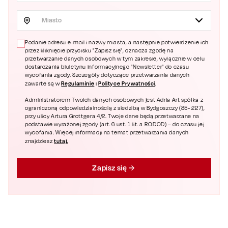
Miasto
Podanie adresu e-mail i nazwy miasta, a następnie potwierdzenie ich
przez kliknięcie przycisku "Zapisz się", oznacza zgodę na
przetwarzanie danych osobowych w tym zakresie, wyłącznie w celu
dostarczania biuletynu informacyjnego "Newsletter" do czasu
wycofania zgody. Szczegóły dotyczące przetwarzania danych
Regulaminie
Polityce Prywatności
zawarte są w
i
.
Administratorem Twoich danych osobowych jest Adria Art spółka z
ograniczoną odpowiedzialnością z siedzibą w Bydgoszczy (85- 227),
przy ulicy Artura Grottgera 4/2. Twoje dane będą przetwarzane na
podstawie wyrażonej zgody (art. 6 ust. 1 lit. a RODOD) – do czasu jej
wycofania. Więcej informacji na temat przetwarzania danych
tutaj.
znajdziesz
Zapisz się