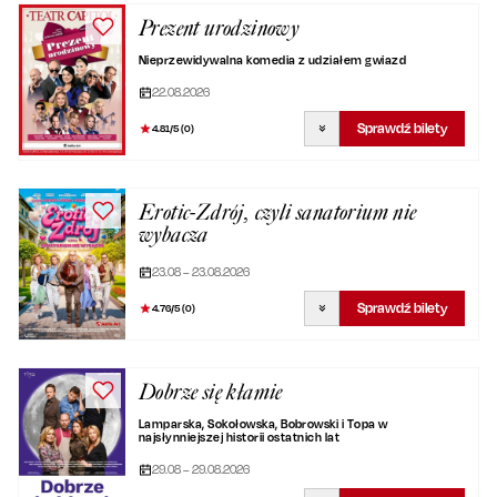
Prezent urodzinowy
Nieprzewidywalna komedia z udziałem gwiazd
22.08.2026
Sprawdź bilety
4.81
/5 (
0
)
Erotic-Zdrój, czyli sanatorium nie
wybacza
23.08 – 23.08.2026
Sprawdź bilety
4.76
/5 (
0
)
Dobrze się kłamie
Lamparska, Sokołowska, Bobrowski i Topa w
najsłynniejszej historii ostatnich lat
29.08 – 29.08.2026