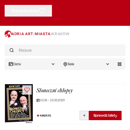
Polub Kraków
ADRIA ART
MIASTA
KRAKÓW
Data
Sala
Słoneczni chłopcy
15.08 – 15.08.2026
Sprawdź bilety
4.82
/5 (
0
)