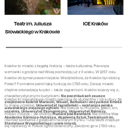
Teatr im. Juliusza
ICE Kraków
Słowackiego w Krakowie
Kraków to miasto z bogatą historią – także kulturalną. Pierwsze
wzmianki o grodzie nad Wisłą pochodzą już z X wieku. W 1257 roku
Kraków otrzymał prawa miejskie. Wiedzieliście, że Kraków był stolicą
Polski? Formalnie pełnił taką funkcję do 1795 roku. Dzisiaj miasto
chętnie odwiedzają turyści – także zagraniczni. Kraków kojarzy się z
Na pocztówkach zawsze
charakterystycznymi budynkami.
Kraków to niewątpliwie miasto należące do studentów i ich kultury. Są
znajdziecie Kościół Mariacki, Wawel, Barbakan i oczywiście Smoka
Uniwersytet Jagielloński – najstarsza polska
tu znane uczelnie:
wawelskiego ziejącego ogniem
. Nie brakuje tu muzeów, galerii, kin,
uczelnia, Uniwersytet Ekonomiczny, Uniwersytet Rolniczy,
Piwnica pod Baranami
miejsc z duszą – jak choćby
. Nie ominie Was
Akademia Górniczo-Hutnicza, Akademia Sztuk Teatralnych im.
również spotkanie z gołębiami na Starym Rynku. Tutaj także znajduje
Stanisława Wyspiańskiego i wiele innych
.
się najstarszy w Polsce ogród botaniczny. Założono go w 1783 roku.