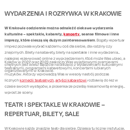
WYDARZENIA I ROZRYWKA W KRAKOWIE
W Krakowie codziennie można odnaleźć ciekawe wydarzenia
kulturalne – spektakle, kabarety,
koncerty
, seanse filmowe i inne
imprezy, które cieszą się dużym zainteresowaniem
. Bogaty repertuar
imprez pozwala wybrać każdemu coś dla siebie, dla rodziny czy
znajomych. Bilety na kabarety, bilety na spektakle i inne wydarzenia
najlepiej rezerwować online z wyprzedzeniem. Ktoś może Was ubiec, a
Kraków w 2022 oraz 2023 zaskoczy Was wyjątkowymi premierami
chętnych jest wielu! Bądźcie na bieżąco z wydarzeniami kulturalnymi
teatralnymi, programami kabaretowymi, koncertami lubianych
organizowanymi w Krakowie.
muzyków. Aktorzy wprowadzą Was w wesoły nastrój podczas
licznych
komedii teatralnych
,
artyści kabaretowi
rozbawią do łez w
czasie swoich występów, a piosenkarze prześlą niesamowitą energię
wprost ze sceny.
TEATR I SPEKTAKLE W KRAKOWIE –
REPERTUAR, BILETY, SALE
W Krakowie każdy znajdzie teatr dla siebie. Działają tu liczne instytucje,