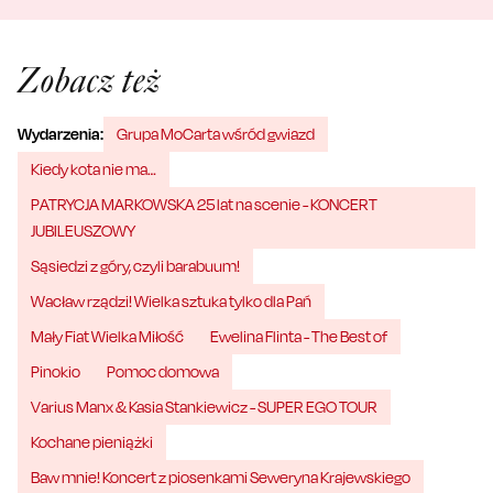
Zobacz też
Wydarzenia:
Grupa MoCarta wśród gwiazd
Kiedy kota nie ma…
PATRYCJA MARKOWSKA 25 lat na scenie - KONCERT
JUBILEUSZOWY
Sąsiedzi z góry, czyli barabuum!
Wacław rządzi! Wielka sztuka tylko dla Pań
Mały Fiat Wielka Miłość
Ewelina Flinta - The Best of
Pinokio
Pomoc domowa
Varius Manx & Kasia Stankiewicz - SUPER EGO TOUR
Kochane pieniążki
Baw mnie! Koncert z piosenkami Seweryna Krajewskiego