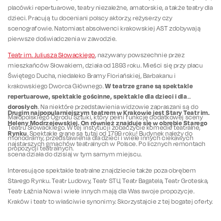
placówki repertuarowe, teatry niezależne, amatorskie, a także teatry dla
dzieci. Pracują tu doceniani polscy aktorzy, reżyserzy czy
scenografowie. Natomiast absolwenci krakowskiej AST zdobywają
pierwsze doświadczenia w zawodzie.
Teatr im. Juliusza Słowackiego
, nazywany powszechnie przez
mieszkańców Słowakiem, działa od 1893 roku. Mieści się przy placu
Świętego Ducha, niedaleko Bramy Floriańskiej, Barbakanu i
W teatrze grane są spektakle
krakowskiego Dworca Głównego.
repertuarowe, spektakle gościnne, spektakle dla dzieci i dla
dorosłych
. Na niektóre przedstawienia widzowie zapraszani są do
Drugim najpopularniejszym teatrem w Krakowie jest Stary Teatr im.
Małopolskiego Ogrodu Sztuki, który pełni funkcję dodatkowej sceny
Heleny Modrzejewskiej. On również znajduje się w obrębie Starego
Teatru Słowackiego. W tej instytucji zobaczycie komedie teatralne,
Rynku
. Spektakle grane są tutaj od 1799 roku! Budynek należy do
monodramy, przedstawienia dla dzieci i wiele innych ciekawych
najstarszych gmachów teatralnych w Polsce. Po licznych remontach
propozycji teatralnych.
scena działa do dzisiaj w tym samym miejscu.
Interesujące spektakle teatralne znajdziecie także poza obrębem
Starego Rynku. Teatr Ludowy, Teatr STU, Teatr Bagatela, Teatr Groteska,
Teatr Łaźnia Nowa i wiele innych mają dla Was swoje propozycje.
Kraków i teatr to właściwie synonimy. Skorzystajcie z tej bogatej oferty.