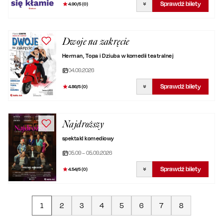
Sprawdź bilety
4.90
/5 (
0
)
Dwoje na zakręcie
Herman, Topa i Dziuba w komedii teatralnej
04.09.2026
Sprawdź bilety
4.86
/5 (
0
)
Najdroższy
spektakl komediowy
05.09 – 05.09.2026
Sprawdź bilety
4.54
/5 (
0
)
1
2
3
4
5
6
7
8