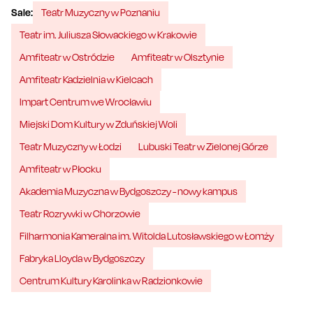
Sale:
Teatr Muzyczny w Poznaniu
Teatr im. Juliusza Słowackiego w Krakowie
Amfiteatr w Ostródzie
Amfiteatr w Olsztynie
Amfiteatr Kadzielnia w Kielcach
Impart Centrum we Wrocławiu
Miejski Dom Kultury w Zduńskiej Woli
Teatr Muzyczny w Łodzi
Lubuski Teatr w Zielonej Górze
Amfiteatr w Płocku
Akademia Muzyczna w Bydgoszczy - nowy kampus
Teatr Rozrywki w Chorzowie
Filharmonia Kameralna im. Witolda Lutosławskiego w Łomży
Fabryka Lloyda w Bydgoszczy
Centrum Kultury Karolinka w Radzionkowie