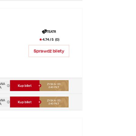
TEATR
4.74
/ 5 (
0
)
Sprawdź bilety
ANA
ZYSKAJ OD
Kup bilet
A
240
PKT
ANA
ZYSKAJ OD
Kup bilet
A
240
PKT