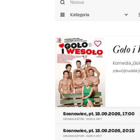
Kategoria
Goło i
Komedia „Goł
zawojowała j
Auckland w N
Spektakl wypr
upiór w mohe
Sosnowiec
,
pt. 18.09.2026, 17:00
ORGANIZATOR:
ADRIA ART
Sosnowiec
,
pt. 18.09.2026, 20:15
ORGANIZATOR:
ADRIA ART