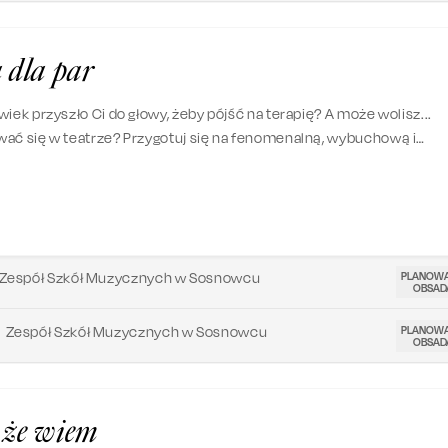
 dla par
iek przyszło Ci do głowy, żeby pójść na terapię? A może wolisz...
ać się w teatrze? Przygotuj się na fenomenalną, wybuchową i
tastyczną historię, która rozgrzeje Cię do czerwoności.
PLANOW
Zespół Szkół Muzycznych w Sosnowcu
OBSAD
PLANOW
Zespół Szkół Muzycznych w Sosnowcu
OBSAD
 że wiem