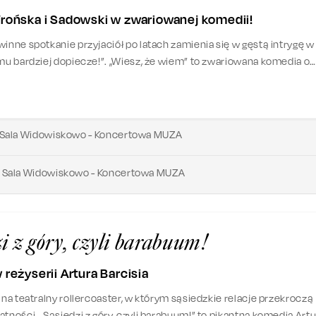
Wrońska i Sadowski w zwariowanej komedii!
winne spotkanie przyjaciół po latach zamienia się w gęstą intrygę w
omu bardziej dopiecze!”. „Wiesz, że wiem” to zwariowana komedia o
amstwie i… słodkiej zemście.
Sala Widowiskowo - Koncertowa MUZA
Sala Widowiskowo - Koncertowa MUZA
i z góry, czyli barabuum!
 reżyserii Artura Barcisia
 na teatralny rollercoaster, w którym sąsiedzkie relacje przekroczą
tności. „Sąsiedzi z góry, czyli barabuum!” to pikantna komedia Art