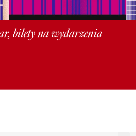
ar, bilety na wydarzenia
C