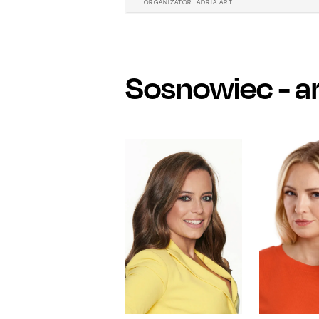
ORGANIZATOR:
ADRIA ART
Sosnowiec
- a