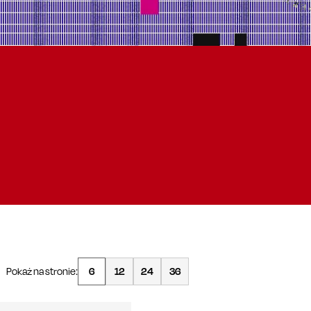
Pokaż na stronie:
6
12
24
36