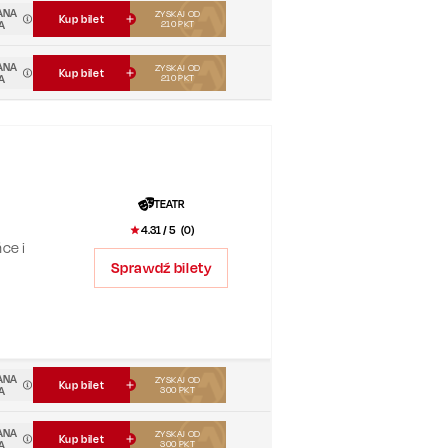
ANA
ZYSKAJ OD
Kup bilet
A
210
PKT
ANA
ZYSKAJ OD
Kup bilet
A
210
PKT
TEATR
4.31
/ 5 (
0
)
ce i
Sprawdź bilety
,
”.
ANA
ZYSKAJ OD
Kup bilet
A
300
PKT
ANA
ZYSKAJ OD
Kup bilet
A
300
PKT