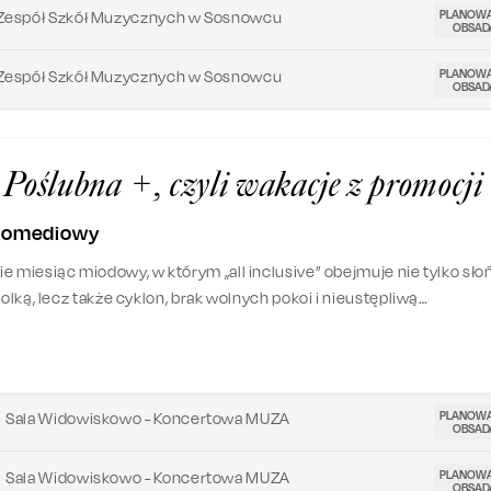
PLANOW
Zespół Szkół Muzycznych w Sosnowcu
OBSAD
PLANOW
Zespół Szkół Muzycznych w Sosnowcu
OBSAD
Poślubna +, czyli wakacje z promocji
 komediowy
e miesiąc miodowy, w którym „all inclusive” obejmuje nie tylko słoń
solką, lecz także cyklon, brak wolnych pokoi i nieustępliwą
kę, która uważa się za atrakcję numer jeden kurortu. Spakuj walizkę
i przekonaj się, dokąd naprawdę zaprowadzi Cię „Podróż Poślubna +
PLANOW
Sala Widowiskowo - Koncertowa MUZA
OBSAD
PLANOW
Sala Widowiskowo - Koncertowa MUZA
OBSAD