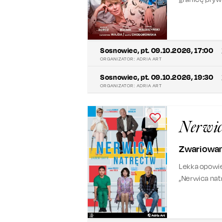
Barcisia, kt
Sosnowiec
,
pt. 09.10.2026, 17:00
ORGANIZATOR:
ADRIA ART
Sosnowiec
,
pt. 09.10.2026, 19:30
ORGANIZATOR:
ADRIA ART
Nerwic
Zwariowan
Lekka opowie
„Nerwica nat
gabinetu psy
komedię Teatr
łóżkami” i „B