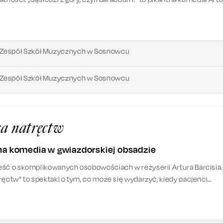
óra obnaża tajemnice i skandale sąsiedzkie, wywołując salwy śmiech
Zespół Szkół Muzycznych w Sosnowcu
Zespół Szkół Muzycznych w Sosnowcu
a natręctw
a komedia w gwiazdorskiej obsadzie
ść o skomplikowanych osobowościach w reżyserii Artura Barcisia.
ręctw” to spektakl o tym, co może się wydarzyć, kiedy pacjenci
chiatrycznego zaczną leczyć się nawzajem. Zapraszamy na niezwy
u Gudejko, który stoi za takimi przebojami jak „Goło i wesoło”, „Mi
erek, czyli upiór w moherze”.