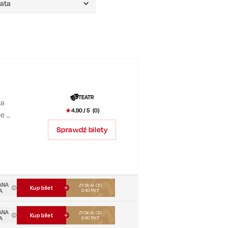
TEATR
na
4.90
/ 5 (
0
)
re w
!
Sprawdź bilety
yli
ANA
ZYSKAJ OD
Kup bilet
A
240
PKT
ANA
ZYSKAJ OD
Kup bilet
A
240
PKT