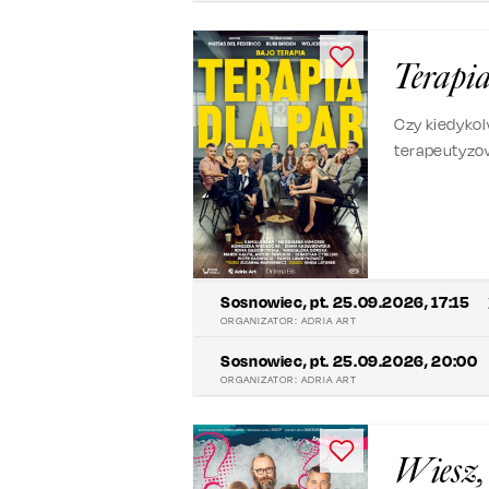
Terapia
Czy kiedykolw
terapeutyzow
szalenie fan
Sosnowiec
,
pt. 25.09.2026, 17:15
ORGANIZATOR:
ADRIA ART
Sosnowiec
,
pt. 25.09.2026, 20:00
ORGANIZATOR:
ADRIA ART
Wiesz,