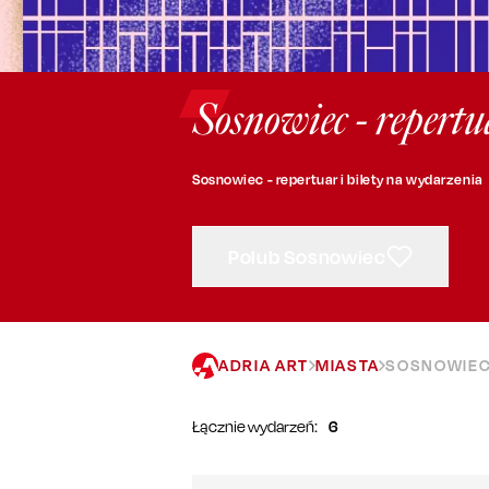
Sosnowiec - repertu
Sosnowiec - repertuar i bilety na wydarzenia
Polub Sosnowiec
ADRIA ART
MIASTA
SOSNOWIE
Łącznie wydarzeń:
6