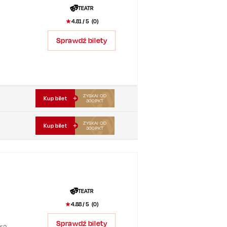
TEATR
4.81
/ 5 (
0
)
Sprawdź bilety
ZYSKAJ OD
Kup bilet
300
PKT
ZYSKAJ OD
Kup bilet
300
PKT
TEATR
4.88
/ 5 (
0
)
Sprawdź bilety
ura