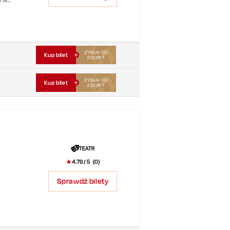
u!
ZYSKAJ OD
Kup bilet
210
PKT
ZYSKAJ OD
Kup bilet
210
PKT
TEATR
4.79
/ 5 (
0
)
Sprawdź bilety
kłą
ędzy