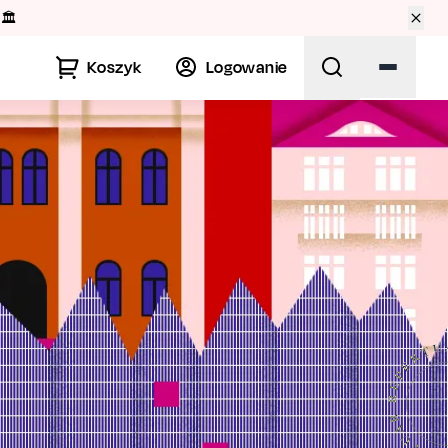
🏛️
Koszyk
Logowanie