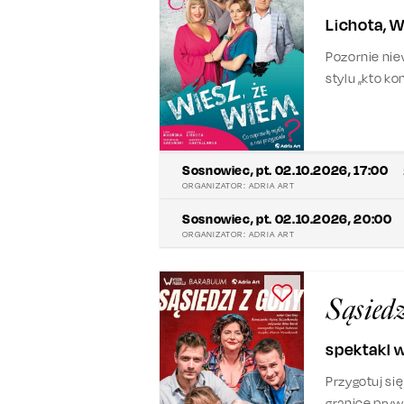
Lichota, 
Pozornie nie
stylu „kto k
przyjaźni, kł
Sosnowiec
,
pt. 02.10.2026, 17:00
ORGANIZATOR:
ADRIA ART
Sosnowiec
,
pt. 02.10.2026, 20:00
ORGANIZATOR:
ADRIA ART
Sąsiedz
spektakl w
Przygotuj się
granicę prywa