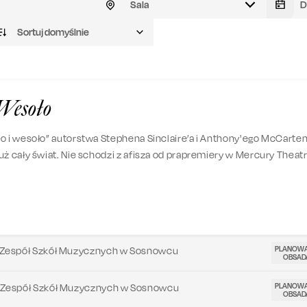
Sala
Sortuj domyślnie
 Wesoło
o i wesoło” autorstwa Stephena Sinclaire’a i Anthony'ego McCarte
uż cały świat. Nie schodzi z afisza od prapremiery w Mercury Theat
owej Zelandii, która miała miejsce w 1987 r. To mówi samo za siebie
odukował Teatr Gudejko, odpowiedzialny za takie hity jak „Berek, cz
rze”, „Nerwica natręctw” czy „Między łóżkami”.
PLANOW
Zespół Szkół Muzycznych w Sosnowcu
OBSAD
PLANOW
Zespół Szkół Muzycznych w Sosnowcu
OBSAD